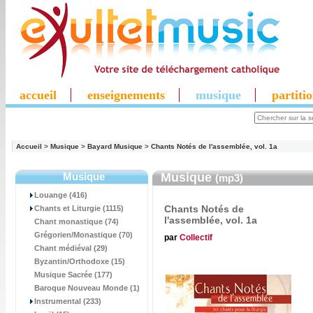
accueil
enseignements
musique
partiti
Accueil
>
Musique
>
Bayard Musique
>
Chants Notés de l'assemblée, vol. 1a
Musique
Musique
(mp3)
Louange (416)
Chants Notés de
Chants et Liturgie (1115)
l'assemblée, vol. 1a
Chant monastique (74)
Grégorien/Monastique (70)
par
Collectif
Chant médiéval (29)
Byzantin/Orthodoxe (15)
Musique Sacrée (177)
Baroque Nouveau Monde (1)
Instrumental (233)