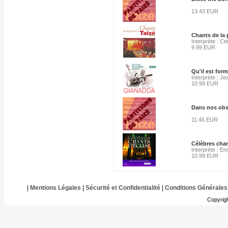
13.43 EUR
Chants de la p
Interprète : Ct
9.99 EUR
Qu'il est for
Interprète : J
10.99 EUR
Dans nos obs
11.45 EUR
Célèbres chant
Interprète : En
10.99 EUR
|
Mentions Légales
|
Sécurité et Confidentialité
|
Conditions Générales
Copyrig