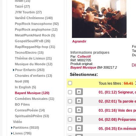
Israël (15)
Taizé (27)
JYM Tourbin (27)
Variété Chrétienne (140)
Pop/Rock francophone (92)
Pop/Rock anglophone (12)
Metal/Punk/Hard Rock (5)
Gospel/Soul/R'nB (26)
Agrandir
Fo
Rap/Reggae/Hip-hop (31)
Tai
Informations pratiques
Tecno/Electro (15)
Du
Par:
Collectif
Thérèse de Lisieux (21)
Réf: M002705
Produit original:
Musique du Monde (12)
Di
Bayard Musique
BM-308217 2
Pour Enfants (263)
Sélectionnez:
Chorales d'enfants (13)
Noël (69)
Tous les titres :
58.41
In English (5)
01. (01:12) Seigneur, 
Bayard Musique
(120)
Comédies Musicales (11)
02. (02:01) Ta parole
BO Films
Contes/Poésie (14)
03. (01:16) Voix des 
Spiritualité/Prière (53)
04. (02:08) Préparons 
Vidéo
Partitions (5510)
05. (04:35) En mémoi
Livres (795)