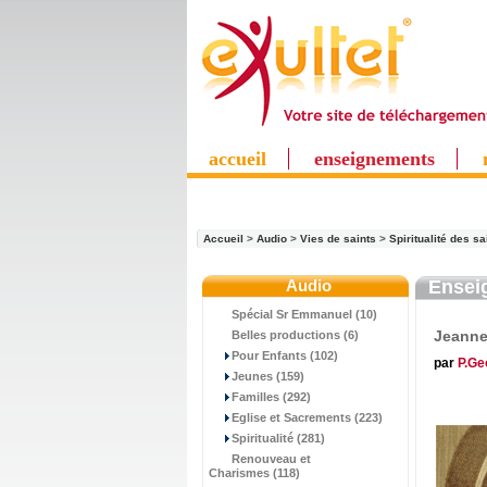
accueil
enseignements
Accueil
>
Audio
>
Vies de saints
>
Spiritualité des sa
Audio
Ensei
Spécial Sr Emmanuel (10)
Jeanne
Belles productions (6)
Pour Enfants (102)
par
P.Ge
Jeunes (159)
Familles (292)
Eglise et Sacrements (223)
Spiritualité (281)
Renouveau et
Charismes (118)