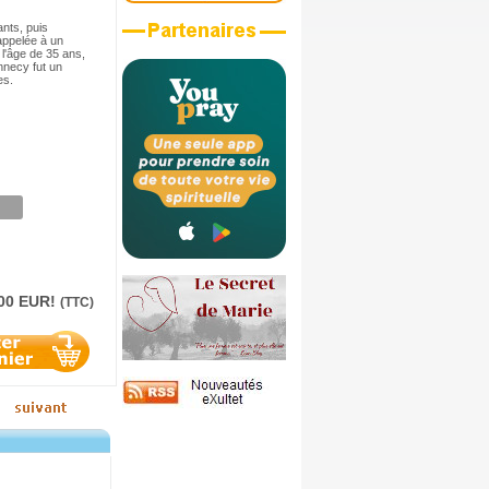
ants, puis
appelée à un
l'âge de 35 ans,
nnecy fut un
es.
.00 EUR!
(TTC)