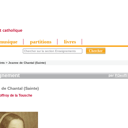
musique
partitions
livres
ints
>
Jeanne de Chantal (Sainte)
gnement
par
P.Geoff
 de Chantal (Sainte)
offroy de la Tousche