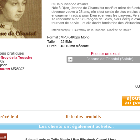
Ou la puissance d'aimer.
Née à Dijon, Jeanne de Chantal fut marié et mère de 6 enf
devenue veuve à 28 ans, elle s'est sentie de plus en plus 
engagement radical pour Dieu et envers les pauvres. Vers 
sa rencontre avec St François de Sales, alors évêque d'A
tournant de sa vie... et elle devint fondatrice des Visitandin
Intervenant(s) : P.Geoffroy de la Tousche, Diocèse de Rouen
Format :
MP3 64Kbps Mono
Taille :
22.5Mo
Durée :
49:10
mn d'écoute
ions pratiques
Ecouter un extrait :
ffroy de la Tousche
Jeanne de Chantal (Sainte)
362
ginal:
botton
MRB007
0
Les clients ont également acheté...
Saints Louis et Zélie Martin | Bse Elisabeth Canori Mora