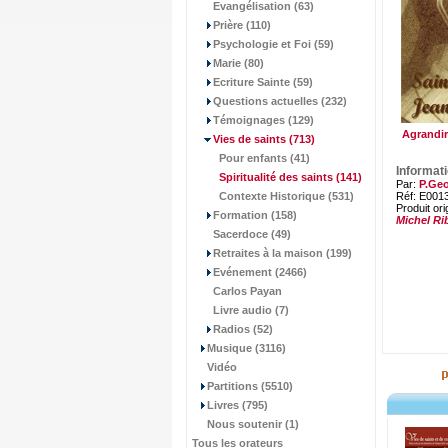
Evangélisation (63)
Prière (110)
Psychologie et Foi (59)
Marie (80)
Ecriture Sainte (59)
Questions actuelles (232)
Témoignages (129)
Agrandir
Vies de saints
(713)
Pour enfants (41)
Informat
Spiritualité des saints
(141)
Par:
P.Geo
Contexte Historique (531)
Réf: E001
Produit ori
Formation (158)
Michel Ri
Sacerdoce (49)
Retraites à la maison (199)
Evénement (2466)
Carlos Payan
Livre audio (7)
Radios (52)
Musique (3116)
Vidéo
Partitions (5510)
Livres (795)
Nous soutenir (1)
Tous les orateurs