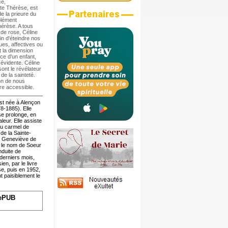
ce,
ite Thérèse, est
de la prieure du
plément
hérèse. A tous
 de rose, Céline
in d'éteindre nos
ues, affectives ou
st la dimension
nce d'un enfant,
évidente. Céline
sont le révélateur
de la sainteté.
ion de nous
re accessible.
 est née à Alençon
78-1885). Elle
se prolonge, en
eur. Elle assiste
au carmel de
de la Sainte-
ur Geneviève de
nd le nom de Soeur
nduite de
 derniers mois,
en, par le livre
se, puis en 1952,
nt paisiblement le
ePUB