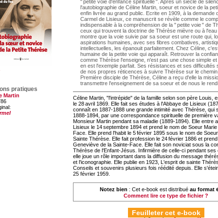
" petite voie d'enfance spirituelle ". Après un siècle de silen
l'autobiographie de Céline Martin, soeur et novice de la pet
enfin livrée au grand public. Ecrite en 1909, à la demande 
Carmel de Lisieux, ce manuscrit se révèle comme le com
indispensable à la compréhension de la " petite voie " de T
ceux qui trouvent la doctrine de Thérèse mièvre ou à l'eau
montre que la voie suivie par sa soeur est une route qui, lo
aspirations humaines, avec ses fibres combatives, artistiq
intellectuelles, les épanouit parfaitement. Chez Céline, c'e
humaine de la petite voie qui apparaît. Retrouver la confia
comme Thérèse l'enseigne, n'est pas une chose simple et 
en est l'exemple parfait. Ses résistances et ses difficultés 
de nos propres réticences à suivre Thérèse sur le chemin 
Première disciple de Thérèse, Céline a reçu d'elle la miss
transmettre l'enseignement de sa soeur et de nous le rend
ions pratiques
e Martin
Céline Martin, "l'intrépide" de la famille selon son père Louis,
786
le 28 avril 1869. Elle fait ses études à l'Abbaye de Lisieux (18
ginal:
connaît en 1887-1888 une grande intimité avec Thérèse, qui 
rmel
1888-1894, par une correspondance spirituelle de première val
Monsieur Martin pendant sa maladie (1889-1894). Elle entre 
Lisieux le 14 septembre 1894 et prend le nom de Soeur Marie 
Face. Elle prend l'habit le 5 février 1895 sous le nom de Soe
Sainte Thérèse. Elle fait profession le 24 février 1886 et pre
Geneviève de la Sainte-Face. Elle fait son noviciat sous la co
Thérèse de l'Enfant-Jésus. Infirmière de celle-ci pendant ses
elle joue un rôle important dans la diffusion du message thérési
et l'iconographie. Elle publie en 1923, L'esprit de sainte Thérè
Conseils et souvenirs plusieurs fois réédité depuis. Elle s'étei
25 février 1959.
Notez bien
: Cet e-book est distribué
au format
Comment lire ce type de fichier ?
Feuilleter cet e-book