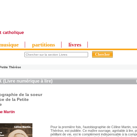
musique
partitions
livres
Petite Thérèse
k
(Livre numérique à lire)
ographie de la soeur
ce de la Petite
e
ne Martin
Pour la première fois, l'autobiographie de Céline Martin, soe
Thérèse, est publiée. Ce maître ouvrage, agréable à lire, p
pétillant de vie, est le complément indispensable à la com