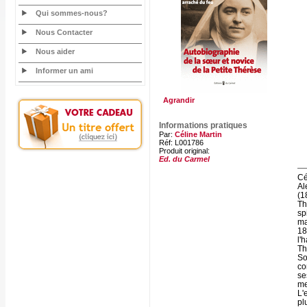
Qui sommes-nous?
Nous Contacter
Nous aider
Informer un ami
Agrandir
Informations pratiques
Par:
Céline Martin
Réf: L001786
Produit original:
Ed. du Carmel
Cé
Al
(1
Th
sp
ma
18
l'
Th
So
co
se
me
L'
pl