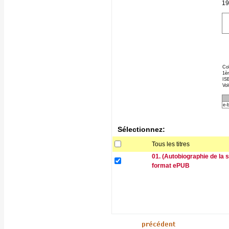
19
Col
1èr
ISB
Vo
e-
Sélectionnez:
Tous les titres
01. (Autobiographie de la 
format ePUB