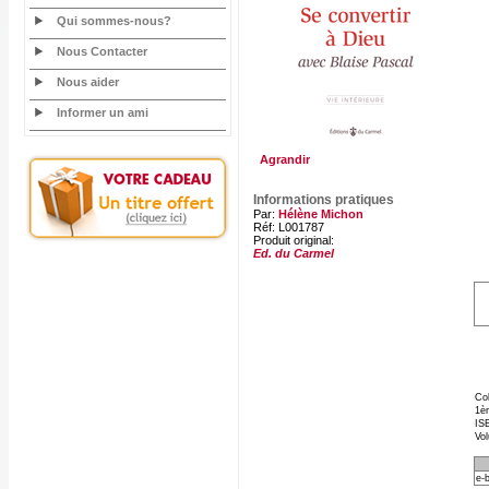
Qui sommes-nous?
Nous Contacter
Nous aider
Informer un ami
Agrandir
Informations pratiques
Par:
Hélène Michon
Réf: L001787
Produit original:
Ed. du Carmel
Col
1èr
ISB
Vo
e-