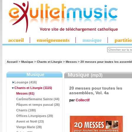
accueil
enseignements
musique
partiti
Accueil
>
Musique
>
Chants et Liturgie
>
Messes
>
20 messes pour toutes les assembl
Musique
Musique
(mp3)
Louange (416)
20 messes pour toutes les
Chants et Liturgie
(1115)
assemblées, Vol. 4a
Messes
(61)
Carême/Semaine Sainte (44)
par
Collectif
Pâques et temps pascal (26)
Chants (180)
Offices Liturgiques (29)
Avent et Noël (23)
Vierge Marie (28)