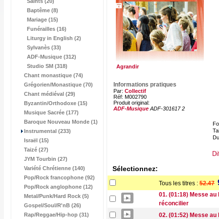
Saints (20)
Baptême (8)
Mariage (15)
Funérailles (16)
Liturgy in English (2)
Sylvanès (33)
ADF-Musique (312)
Studio SM (318)
Agrandir
Chant monastique (74)
Informations pratiques
Grégorien/Monastique (70)
Par:
Collectif
Chant médiéval (29)
Réf: M002790
Produit original:
Byzantin/Orthodoxe (15)
ADF-Musique
ADF-301617 2
Musique Sacrée (177)
Baroque Nouveau Monde (1)
Fo
Tai
Instrumental (233)
Du
Israël (15)
Taizé (27)
Di
JYM Tourbin (27)
Sélectionnez:
Variété Chrétienne (140)
Pop/Rock francophone (92)
Tous les titres :
52.47
Pop/Rock anglophone (12)
01. (01:18) Messe au 
Metal/Punk/Hard Rock (5)
réconcilier
Gospel/Soul/R'nB (26)
Rap/Reggae/Hip-hop (31)
02. (01:52) Messe au D