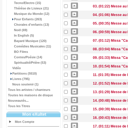
Tecno/Electro (15)
03. (01:22) Messe au D
Thérèse de Lisieux (21)
Musique du Monde (12)
04. (01:06) Messe au Di
Pour Enfants (263)
05. (00:35) Messe au 
Chorales d'enfants (13)
Noël (69)
06. (00:59) Messe au 
In English (5)
07. (01:12) Missa "Ca
Bayard Musique (120)
Comédies Musicales (11)
08. (03:04) Missa "Ca
BO Films
Contes/Poésie (14)
09. (01:33) Missa "C
Spiritualité/Prière (53)
10. (01:54) Missa "C
Vidéo
Partitions (5510)
11. (01:35) Messe de l
Livres (795)
12. (01:52) Messe de 
Nous soutenir (1)
Tous les artistes / chanteurs
13. (01:29) Messe de l
Toutes les maisons de disque
14. (00:48) Messe de 
Nouveautés...
Tous les Titres
15. (00:39) Messe de
Mon eXultet
16. (00:43) Messe de 
Mon Compte
17. (01:11) Messe de 