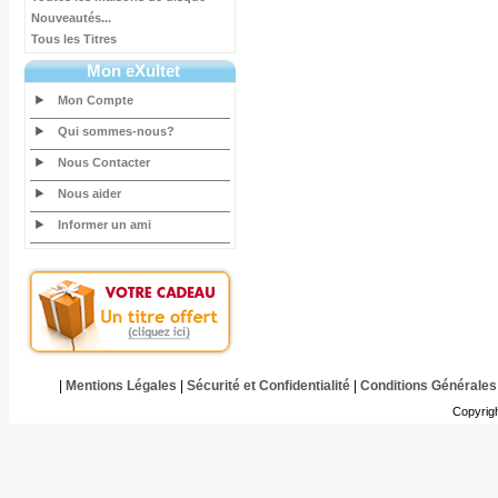
Nouveautés...
Tous les Titres
Mon eXultet
Mon Compte
Qui sommes-nous?
Nous Contacter
Nous aider
Informer un ami
|
Mentions Légales
|
Sécurité et Confidentialité
|
Conditions Générales
Copyrig