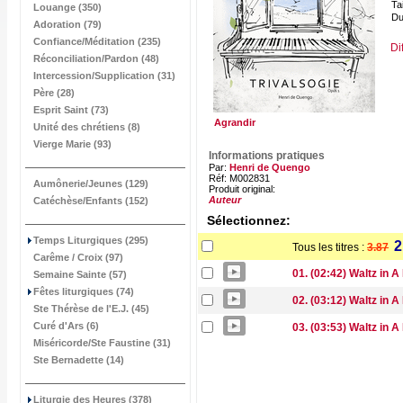
Tai
Louange (350)
Du
Adoration (79)
Confiance/Méditation (235)
Di
Réconciliation/Pardon (48)
Intercession/Supplication (31)
Père (28)
Esprit Saint (73)
Agrandir
Unité des chrétiens (8)
Vierge Marie (93)
Informations pratiques
Par:
Henri de Quengo
Réf: M002831
Aumônerie/Jeunes (129)
Produit original:
Auteur
Catéchèse/Enfants (152)
Sélectionnez:
Temps Liturgiques (295)
2
Tous les titres :
3.87
Carême / Croix (97)
01. (02:42) Waltz in A
Semaine Sainte (57)
Fêtes liturgiques (74)
02. (03:12) Waltz in A
Ste Thérèse de l'E.J. (45)
Curé d'Ars (6)
03. (03:53) Waltz in A
Miséricorde/Ste Faustine (31)
Ste Bernadette (14)
Liturgie des Heures (378)