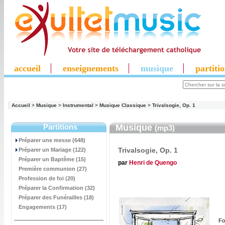
accueil
enseignements
musique
partiti
Accueil
>
Musique
>
Instrumental
>
Musique Classique
>
Trivalsogie, Op. 1
Partitions
Musique
(mp3)
Préparer une messe (648)
Trivalsogie, Op. 1
Préparer un Mariage (122)
Préparer un Baptême (15)
par
Henri de Quengo
Première communion (27)
Profession de foi (20)
Préparer la Confirmation (32)
Préparer des Funérailles (18)
Engagements (17)
Fo