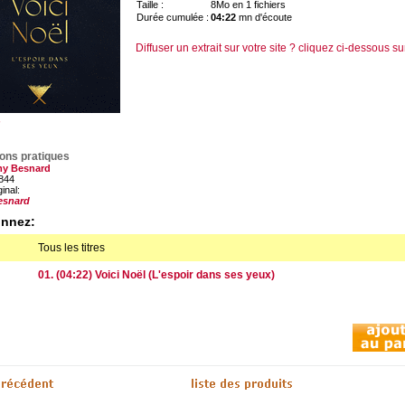
Taille :
8Mo en 1 fichiers
Durée cumulée :
04:22
mn d'écoute
Diffuser un extrait sur votre site ? cliquez ci-dessous su
ions pratiques
my Besnard
844
ginal:
esnard
onnez:
Tous les titres
01. (04:22) Voici Noël (L'espoir dans ses yeux)