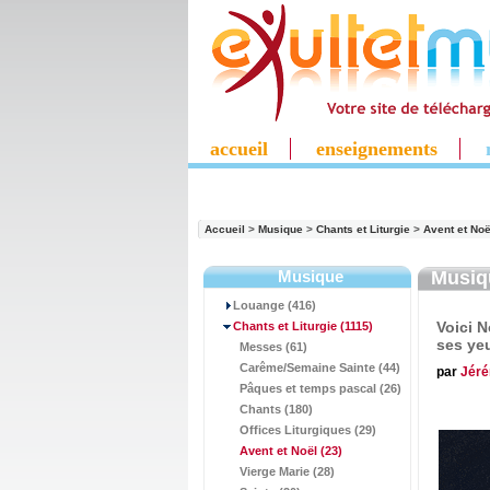
accueil
enseignements
Accueil
>
Musique
>
Chants et Liturgie
>
Avent et Noë
Musique
Musi
Louange (416)
Voici N
Chants et Liturgie
(1115)
ses ye
Messes (61)
Carême/Semaine Sainte (44)
par
Jér
Pâques et temps pascal (26)
Chants (180)
Offices Liturgiques (29)
Avent et Noël
(23)
Vierge Marie (28)