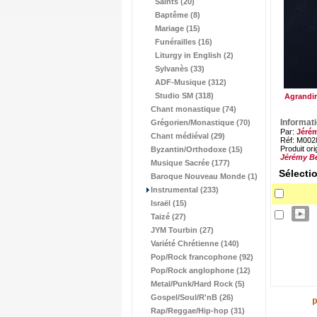
Saints (20)
Baptême (8)
Mariage (15)
Funérailles (16)
Liturgy in English (2)
Sylvanès (33)
ADF-Musique (312)
Studio SM (318)
Agrandir
Chant monastique (74)
Informat
Grégorien/Monastique (70)
Par:
Jéré
Chant médiéval (29)
Réf: M002
Produit ori
Byzantin/Orthodoxe (15)
Jérémy B
Musique Sacrée (177)
Sélecti
Baroque Nouveau Monde (1)
Instrumental (233)
Israël (15)
Taizé (27)
JYM Tourbin (27)
Variété Chrétienne (140)
Pop/Rock francophone (92)
Pop/Rock anglophone (12)
Metal/Punk/Hard Rock (5)
Gospel/Soul/R'nB (26)
Rap/Reggae/Hip-hop (31)