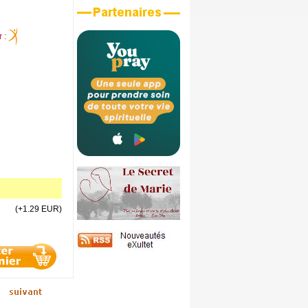
r :
(+1.29 EUR)