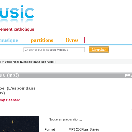
musique
partitions
livres
l
>
Voici Noël (L'espoir dans ses yeux)
que
(mp3)
par
oël (L'espoir dans
ux)
émy Besnard
Notice en préparation...
Format :
MP3 256Kbps Stéréo