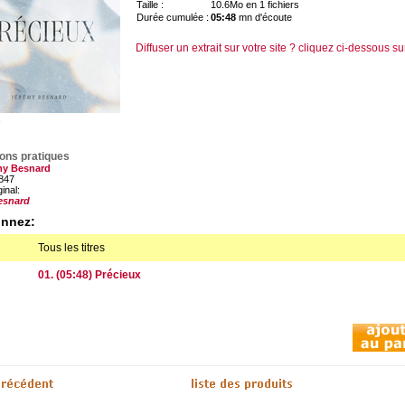
Taille :
10.6Mo en 1 fichiers
Durée cumulée :
05:48
mn d'écoute
Diffuser un extrait sur votre site ? cliquez ci-dessous su
ions pratiques
my Besnard
847
ginal:
esnard
onnez:
Tous les titres
01. (05:48) Précieux