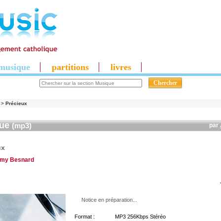
musique
partitions
livres
>
Précieux
que
(mp3)
par
ux
émy Besnard
Notice en préparation...
Format :
MP3 256Kbps Stéréo