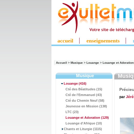
accueil
enseignements
Accueil
>
Musique
>
Louange
>
Louange et Adoration
Musique
Musi
Louange
(416)
Précie
Cté des Béatitudes (15)
Cté de l'Emmanuel (43)
par
Jér
Cté du Chemin Neuf (58)
Jeunesse en Mission (138)
LTC (23)
Louange et Adoration
(129)
Louange d'Afrique (10)
Chants et Liturgie (1115)