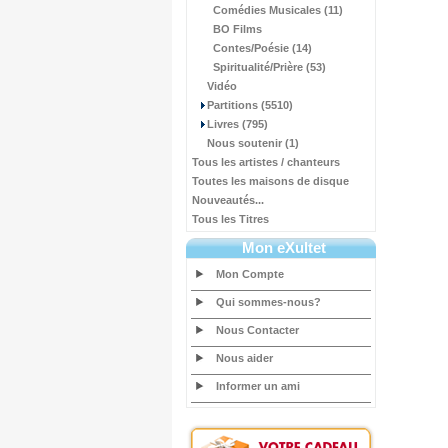
Comédies Musicales (11)
BO Films
Contes/Poésie (14)
Spiritualité/Prière (53)
Vidéo
Partitions (5510)
Livres (795)
Nous soutenir (1)
Tous les artistes / chanteurs
Toutes les maisons de disque
Nouveautés...
Tous les Titres
Mon eXultet
Mon Compte
Qui sommes-nous?
Nous Contacter
Nous aider
Informer un ami