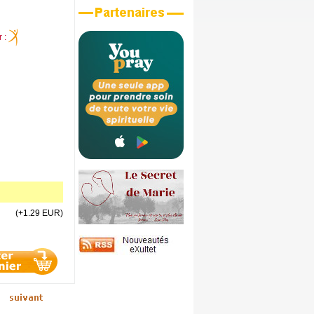
r :
(+1.29 EUR)