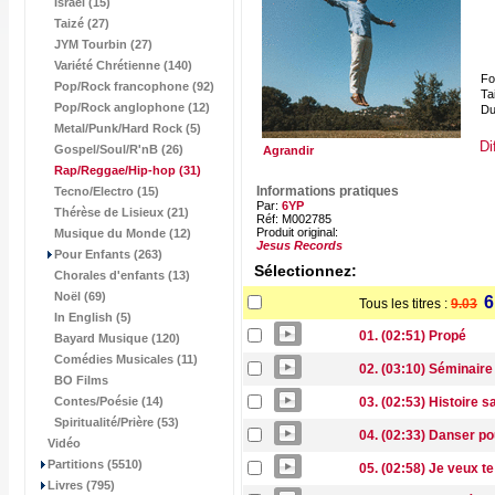
Israël (15)
Taizé (27)
JYM Tourbin (27)
Variété Chrétienne (140)
Fo
Pop/Rock francophone (92)
Tai
Pop/Rock anglophone (12)
Du
Metal/Punk/Hard Rock (5)
Di
Gospel/Soul/R'nB (26)
Agrandir
Rap/Reggae/Hip-hop
(31)
Informations pratiques
Tecno/Electro (15)
Par:
6YP
Thérèse de Lisieux (21)
Réf: M002785
Produit original:
Musique du Monde (12)
Jesus Records
Pour Enfants (263)
Sélectionnez:
Chorales d'enfants (13)
Noël (69)
6
Tous les titres :
9.03
In English (5)
01. (02:51) Propé
Bayard Musique (120)
Comédies Musicales (11)
02. (03:10) Séminaire
BO Films
Contes/Poésie (14)
03. (02:53) Histoire s
Spiritualité/Prière (53)
04. (02:33) Danser po
Vidéo
Partitions (5510)
05. (02:58) Je veux t
Livres (795)