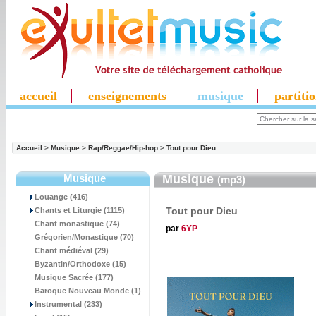
accueil
enseignements
musique
partiti
Accueil
>
Musique
>
Rap/Reggae/Hip-hop
>
Tout pour Dieu
Musique
Musique
(mp3)
Louange (416)
Tout pour Dieu
Chants et Liturgie (1115)
Chant monastique (74)
par
6YP
Grégorien/Monastique (70)
Chant médiéval (29)
Byzantin/Orthodoxe (15)
Musique Sacrée (177)
Baroque Nouveau Monde (1)
Instrumental (233)