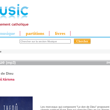
musique
partitions
livres
u
que
(mp3)
p
 de Dieu
û Xárisma
Les morceaux qui composent "Le don de Dieu" proposent d
chemin spirituel d'une âme qui cherche Dieu en six étapes.