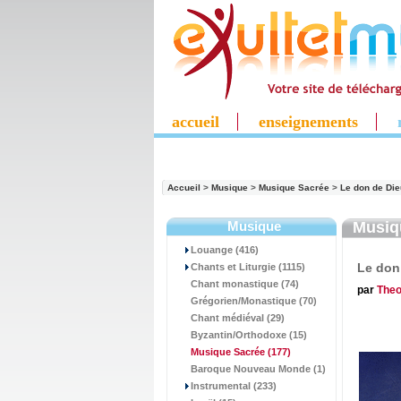
accueil
enseignements
Accueil
>
Musique
>
Musique Sacrée
>
Le don de Die
Musique
Musi
Louange (416)
Le don
Chants et Liturgie (1115)
Chant monastique (74)
par
Theo
Grégorien/Monastique (70)
Chant médiéval (29)
Byzantin/Orthodoxe (15)
Musique Sacrée
(177)
Baroque Nouveau Monde (1)
Instrumental (233)