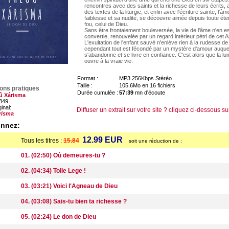
rencontres avec des saints et la richesse de leurs écrits,
des textes de la liturgie, et enfin avec l'écriture sainte, l'â
faiblesse et sa nudité, se découvre aimée depuis toute éte
fou, celui de Dieu.
Sans être frontalement bouleversée, la vie de l'âme n'en e
convertie, renouvelée par un regard intérieur pétri de cet
L'exultation de l'enfant sauvé n'enlève rien à la rudesse de l
cependant tout est fécondé par un mystère d'amour auque
s'abandonne et se livre en confiance. C'est alors que la lum
ouvre à la vraie vie.
Format :
MP3 256Kbps Stéréo
Taille :
105.6Mo en 16 fichiers
ions pratiques
Durée cumulée :
57:39
mn d'écoute
û Xárisma
849
ginal:
Diffuser un extrait sur votre site ? cliquez ci-dessous su
risma
onnez:
12.99 EUR
Tous les titres :
15.84
soit une réduction de :
01. (02:50) Où demeures-tu ?
02. (04:34) Tolle Lege !
03. (03:21) Voici l'Agneau de Dieu
04. (03:08) Sais-tu bien ta richesse ?
05. (02:24) Le don de Dieu