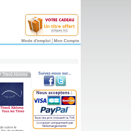
Mode d'emploi
Mon Compte
Suivez-nous sur...
ar
Theoû Xárisma
Theoû Xárisma
Tous les Titres
e suivre le
 Par de multiples