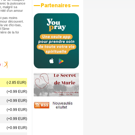
 avec la puissance
me, malgré sa
rnité d'un amour
st pas moins
 Amour découvert.
a vie d'ici-bas,
l l'âme
ière de la foi
r :
(-2.85 EUR)
(+0.99 EUR)
(+0.99 EUR)
(+0.99 EUR)
(+0.99 EUR)
(+0.99 EUR)