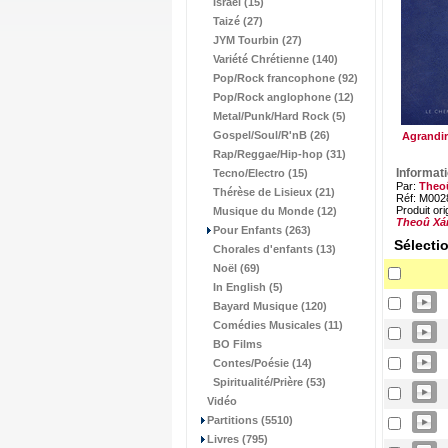
Israël (15)
Taizé (27)
JYM Tourbin (27)
Variété Chrétienne (140)
Pop/Rock francophone (92)
Pop/Rock anglophone (12)
Metal/Punk/Hard Rock (5)
Gospel/Soul/R'nB (26)
Agrandir
Rap/Reggae/Hip-hop (31)
Informat
Tecno/Electro (15)
Par:
Theo
Thérèse de Lisieux (21)
Réf: M002
Produit ori
Musique du Monde (12)
Theoû Xá
Pour Enfants (263)
Sélecti
Chorales d'enfants (13)
Noël (69)
In English (5)
Bayard Musique (120)
Comédies Musicales (11)
BO Films
Contes/Poésie (14)
Spiritualité/Prière (53)
Vidéo
Partitions (5510)
Livres (795)