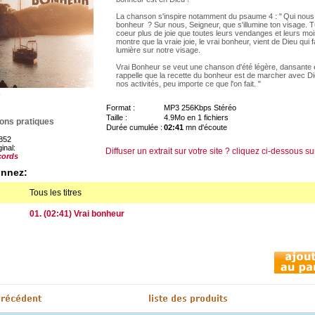
La chanson s'inspire notamment du psaume 4 : " Qui nous f
bonheur ? Sur nous, Seigneur, que s'illumine ton visage.
coeur plus de joie que toutes leurs vendanges et leurs moi
montre que la vraie joie, le vrai bonheur, vient de Dieu qui fai
lumière sur notre visage.
Vrai Bonheur se veut une chanson d'été légère, dansante e
rappelle que la recette du bonheur est de marcher avec D
nos activités, peu importe ce que l'on fait. "
Format :
MP3 256Kbps Stéréo
Taille :
4.9Mo en 1 fichiers
ions pratiques
Durée cumulée :
02:41
mn d'écoute
852
ginal:
Diffuser un extrait sur votre site ? cliquez ci-dessous su
cords
onnez:
Tous les titres
01. (02:41) Vrai bonheur