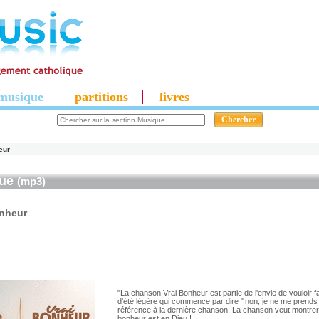
musique
partitions
livres
eur
que
(mp3)
onheur
"La chanson Vrai Bonheur est partie de l'envie de vouloir 
d'été légère qui commence par dire " non, je ne me prends p
référence à la dernière chanson. La chanson veut montrer 
bonheur est en Dieu !