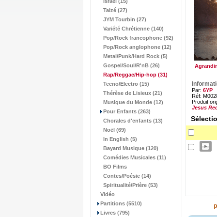
Israël (15)
Taizé (27)
JYM Tourbin (27)
Variété Chrétienne (140)
Pop/Rock francophone (92)
Pop/Rock anglophone (12)
Metal/Punk/Hard Rock (5)
Gospel/Soul/R'nB (26)
Agrandir
Rap/Reggae/Hip-hop
(31)
Informat
Tecno/Electro (15)
Par:
6YP
Thérèse de Lisieux (21)
Réf: M002
Produit ori
Musique du Monde (12)
Jesus Re
Pour Enfants (263)
Sélecti
Chorales d'enfants (13)
Noël (69)
In English (5)
Bayard Musique (120)
Comédies Musicales (11)
BO Films
Contes/Poésie (14)
Spiritualité/Prière (53)
Vidéo
Partitions (5510)
Livres (795)