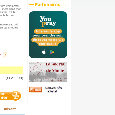
era voir le vrai
 Tu mets dans mon
ssons. " Elle
t briller sa
t joyeuse, qui
ieu dans toutes
r :
(+1.29 EUR)