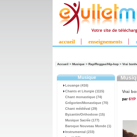
accueil
enseignements
Accueil
>
Musique
>
Rap/Reggae/Hip-hop
>
Vrai bonh
Musique
Musi
Louange (416)
Vrai b
Chants et Liturgie (1115)
Chant monastique (74)
par
6YP
Grégorien/Monastique (70)
Chant médiéval (29)
Byzantin/Orthodoxe (15)
Musique Sacrée (177)
Baroque Nouveau Monde (1)
Instrumental (233)