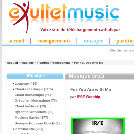
accueil
enseignements
musique
partiti
Accueil
>
Musique
>
Pop/Rock francophone
>
For You Are with Me
Musique
Musique
(mp3)
Louange (416)
For You Are with Me
Chants et Liturgie (1115)
Chant monastique (74)
par
IPSE Worship
Grégorien/Monastique (70)
Chant médiéval (29)
Byzantin/Orthodoxe (15)
Musique Sacrée (177)
Baroque Nouveau Monde (1)
Instrumental (233)