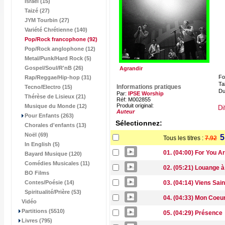
Israël (15)
Taizé (27)
JYM Tourbin (27)
Variété Chrétienne (140)
Pop/Rock francophone
(92)
Pop/Rock anglophone (12)
Metal/Punk/Hard Rock (5)
Gospel/Soul/R'nB (26)
Agrandir
Fo
Rap/Reggae/Hip-hop (31)
Tai
Informations pratiques
Tecno/Electro (15)
Du
Par:
IPSE Worship
Thérèse de Lisieux (21)
Réf: M002855
Produit original:
Musique du Monde (12)
Di
Auteur
Pour Enfants (263)
Sélectionnez:
Chorales d'enfants (13)
Noël (69)
5
Tous les titres :
7.92
In English (5)
01. (04:00) For You A
Bayard Musique (120)
Comédies Musicales (11)
02. (05:21) Louange à 
BO Films
Contes/Poésie (14)
03. (04:14) Viens Sain
Spiritualité/Prière (53)
04. (04:33) Mon Coeu
Vidéo
Partitions (5510)
05. (04:29) Présence
Livres (795)