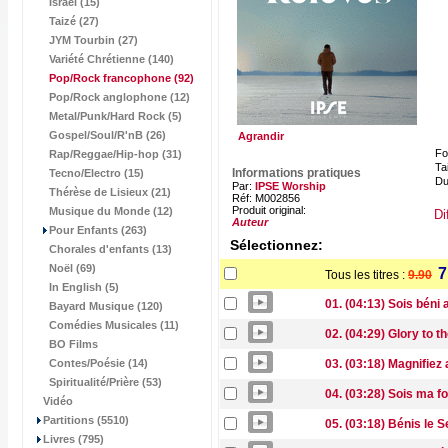
Israël (15)
Taizé (27)
JYM Tourbin (27)
Variété Chrétienne (140)
Pop/Rock francophone
(92)
Pop/Rock anglophone (12)
Metal/Punk/Hard Rock (5)
Gospel/Soul/R'nB (26)
Agrandir
Fo
Rap/Reggae/Hip-hop (31)
Tai
Informations pratiques
Tecno/Electro (15)
Du
Par:
IPSE Worship
Thérèse de Lisieux (21)
Réf: M002856
Produit original:
Musique du Monde (12)
Di
Auteur
Pour Enfants (263)
Sélectionnez:
Chorales d'enfants (13)
Noël (69)
7
Tous les titres :
9.90
In English (5)
01. (04:13) Sois béni
Bayard Musique (120)
Comédies Musicales (11)
02. (04:29) Glory to t
BO Films
Contes/Poésie (14)
03. (03:18) Magnifiez
Spiritualité/Prière (53)
04. (03:28) Sois ma f
Vidéo
Partitions (5510)
05. (03:18) Bénis le
Livres (795)