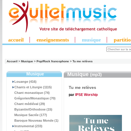
accueil
enseignements
musique
partiti
Accueil
>
Musique
>
Pop/Rock francophone
>
Tu me relèves
Musique
Musique
(mp3)
Louange (416)
Tu me relèves
Chants et Liturgie (1115)
Chant monastique (74)
par
IPSE Worship
Grégorien/Monastique (70)
Chant médiéval (29)
Byzantin/Orthodoxe (15)
Musique Sacrée (177)
Baroque Nouveau Monde (1)
Instrumental (233)