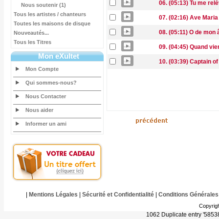
06. (05:13) Tu me rel
Nous soutenir (1)
Tous les artistes / chanteurs
07. (02:16) Ave Maria
Toutes les maisons de disque
08. (05:11) O de mon
Nouveautés...
Tous les Titres
09. (04:45) Quand vien
Mon eXultet
10. (03:39) Captain o
Mon Compte
Qui sommes-nous?
Nous Contacter
Nous aider
Informer un ami
|
Mentions Légales
|
Sécurité et Confidentialité
|
Conditions Générales
Copyrig
1062 Duplicate entry '585