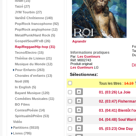
Israël (15)
Taizé (27)
JYM Tourbin (27)
Variété Chrétienne (140)
Pop/Rock francophone (92)
Pop/Rock anglophone (12)
Metal/Punk/Hard Rock (5)
Gospel/Soul/R'nB (26)
Agrandir
Fo
Rap/Reggae/Hip-hop
(31)
Tai
Informations pratiques
Tecno/Electro (15)
Du
Par:
Les Guetteurs
Thérèse de Lisieux (21)
Réf: M002743
Produit original:
Musique du Monde (12)
Di
Les Guetteurs
LG
Pour Enfants (263)
Sélectionnez:
Chorales d'enfants (13)
Noël (69)
Tous les titres :
14.19
In English (5)
01. (03:26) La Joie
Bayard Musique (120)
Comédies Musicales (11)
02. (03:47) Fisherma
BO Films
Contes/Poésie (14)
03. (04:41) Bientôt l'
Spiritualité/Prière (53)
04. (04:48) Soul Warr
Vidéo
Partitions (5510)
05. (03:23) One Day
Livres (795)