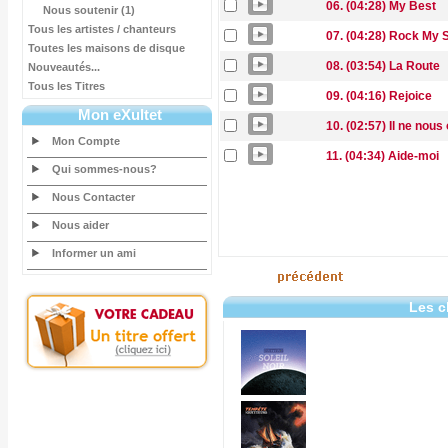
06. (04:28) My Best
Nous soutenir (1)
Tous les artistes / chanteurs
07. (04:28) Rock My 
Toutes les maisons de disque
08. (03:54) La Route
Nouveautés...
Tous les Titres
09. (04:16) Rejoice
Mon eXultet
10. (02:57) Il ne nous
Mon Compte
11. (04:34) Aide-moi
Qui sommes-nous?
Nous Contacter
Nous aider
Informer un ami
Les c