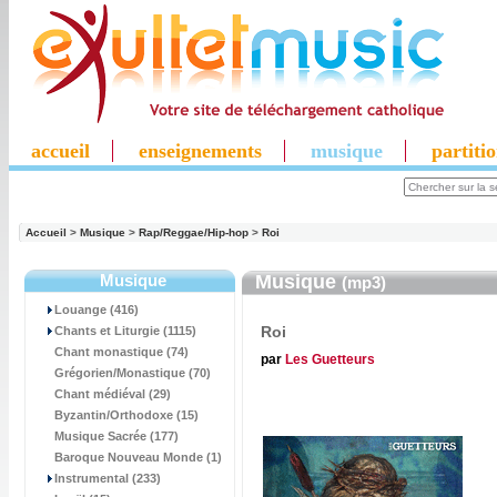
accueil
enseignements
musique
partiti
Accueil
>
Musique
>
Rap/Reggae/Hip-hop
>
Roi
Musique
Musique
(mp3)
Louange (416)
Roi
Chants et Liturgie (1115)
Chant monastique (74)
par
Les Guetteurs
Grégorien/Monastique (70)
Chant médiéval (29)
Byzantin/Orthodoxe (15)
Musique Sacrée (177)
Baroque Nouveau Monde (1)
Instrumental (233)