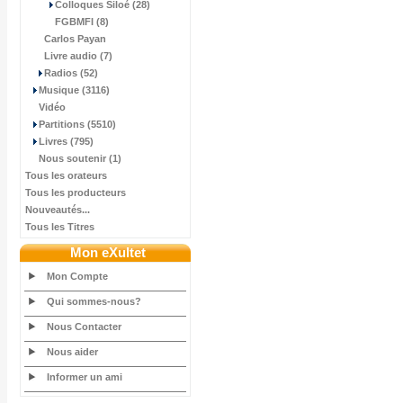
Colloques Siloé (28)
FGBMFI (8)
Carlos Payan
Livre audio (7)
Radios (52)
Musique (3116)
Vidéo
Partitions (5510)
Livres (795)
Nous soutenir (1)
Tous les orateurs
Tous les producteurs
Nouveautés...
Tous les Titres
Mon eXultet
Mon Compte
Qui sommes-nous?
Nous Contacter
Nous aider
Informer un ami