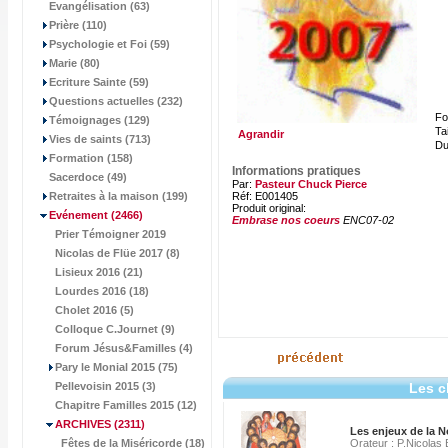
Evangélisation (63)
Prière (110)
Psychologie et Foi (59)
Marie (80)
Ecriture Sainte (59)
Questions actuelles (232)
Fo
Témoignages (129)
Tai
Agrandir
Vies de saints (713)
Du
Formation (158)
Informations pratiques
Sacerdoce (49)
Par:
Pasteur Chuck Pierce
Retraites à la maison (199)
Réf: E001405
Produit original:
Evénement
(2466)
Embrase nos coeurs
ENC07-02
Prier Témoigner 2019
Nicolas de Flüe 2017 (8)
Lisieux 2016 (21)
Lourdes 2016 (18)
Cholet 2016 (5)
Colloque C.Journet (9)
Forum Jésus&Familles (4)
Pary le Monial 2015 (75)
Pellevoisin 2015 (3)
Les c
Chapitre Familles 2015 (12)
ARCHIVES
(2311)
Les enjeux de la N
Fêtes de la Miséricorde (18)
Orateur : P.Nicolas 