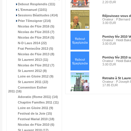
2.20 EUR
Debout Resplendis (111)
L'Emmanuel (1101)
Sessions Béatitudes (414)
Réjouissez-vous d
Orateur : P.Bernard
Prier Témoigner (214)
3.00 EUR
Nicolas de Flüe 2016 (5)
Nicolas de Flüe 2015 (7)
Pontivy fév 2010 Ve
Nicolas de Flüe 2014 (5)
Orateur : Heidi Bak
N-D Laus 2014 (22)
3.00 EUR
Frat Pentecôte 2013 (5)
Nicolas de Flüe 2013 (8)
Pontivy fév 2010 s
St Laurent 2013 (11)
Orateur : Heidi Bak
3.00 EUR
Nicolas de Flüe 2012 (7)
St Laurent 2012 (8)
Loire en Gloire 2012 (9)
Retraite à St Laure
Orateur : P.Joseph B
St Laurent 2011 (22)
17.85 EUR
Convention Esther
2011 (16)
Adoratio (Rome 2011) (14)
Chapitre Familles 2011 (11)
Loire en Gloire 2011 (9)
Festival de la Joie (15)
Festival Marial 2010 (18)
Nicolas de Flüe 2010 (6)
St Laurent 2010 (17)