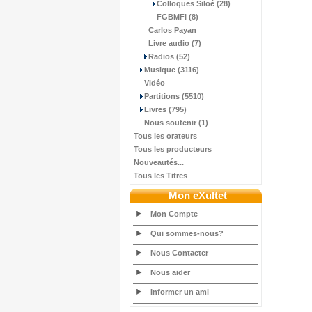
Colloques Siloé (28)
FGBMFI (8)
Carlos Payan
Livre audio (7)
Radios (52)
Musique (3116)
Vidéo
Partitions (5510)
Livres (795)
Nous soutenir (1)
Tous les orateurs
Tous les producteurs
Nouveautés...
Tous les Titres
Mon eXultet
Mon Compte
Qui sommes-nous?
Nous Contacter
Nous aider
Informer un ami