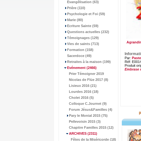
Evangélisation (63)
Prière (110)
Psychologie et Foi (59)
Marie (80)
Ecriture Sainte (59)
Questions actuelles (232)
Témoignages (129)
Agrandir
Vies de saints (713)
Formation (158)
Informat
Sacerdoce (49)
Par:
Paste
Retraites à la maison (199)
Réf: E001
Produit ori
Evénement
(2466)
Embrase 
Prier Témoigner 2019
Nicolas de Flüe 2017 (8)
Lisieux 2016 (21)
Lourdes 2016 (18)
Cholet 2016 (5)
Colloque C.Journet (9)
Forum Jésus&Familles (4)
Pary le Monial 2015 (75)
Pellevoisin 2015 (3)
Chapitre Familles 2015 (12)
ARCHIVES
(2311)
Fêtes de la Miséricorde (18)