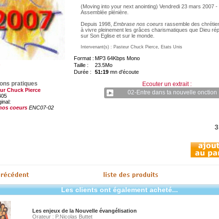
(Moving into your next anointing) Vendredi 23 mars 2007 -
Assemblée plénière.
Depuis 1998,
Embrase nos coeurs
rassemble des chrétie
à vivre pleinement les grâces charismatiques que Dieu ré
sur Son Eglise et sur le monde.
Intervenant(s) : Pasteur Chuck Pierce, Etats Unis
Format :
MP3 64Kbps Mono
Taille :
23.5Mo
Durée :
51:19
mn d'écoute
ions pratiques
Ecouter un extrait :
ur Chuck Pierce
02-Entre dans ta nouvelle onction
405
ginal:
nos coeurs
ENC07-02
3
Les clients ont également acheté...
Les enjeux de la Nouvelle évangélisation
Orateur : P.Nicolas Buttet