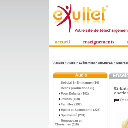
accueil
enseignements
Accueil
>
Audio
>
Evénement
>
ARCHIVES
>
Embrase
Audio
Ensei
Spécial Sr Emmanuel (10)
02-Entr
Belles productions (6)
onctio
Pour Enfants (102)
Jeunes (159)
par
Past
Familles (292)
Eglise et Sacrements (223)
Spiritualité (281)
Renouveau et
Charismes (118)