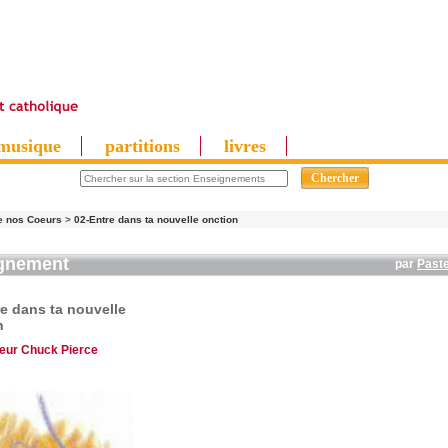
musique
partitions
livres
 nos Coeurs
>
02-Entre dans ta nouvelle onction
gnement
par
Past
e dans ta nouvelle
n
eur Chuck Pierce