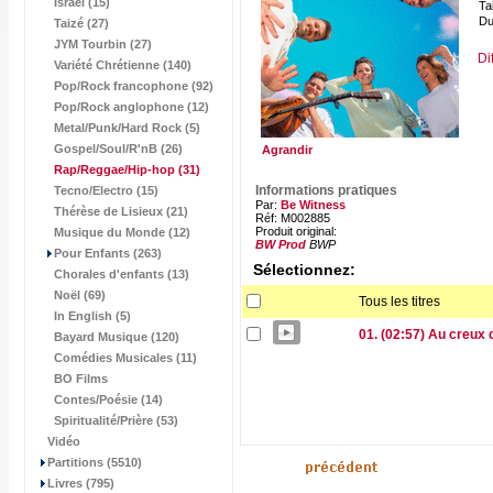
Israël (15)
Tai
Du
Taizé (27)
JYM Tourbin (27)
Di
Variété Chrétienne (140)
Pop/Rock francophone (92)
Pop/Rock anglophone (12)
Metal/Punk/Hard Rock (5)
Gospel/Soul/R'nB (26)
Agrandir
Rap/Reggae/Hip-hop
(31)
Informations pratiques
Tecno/Electro (15)
Par:
Be Witness
Thérèse de Lisieux (21)
Réf: M002885
Produit original:
Musique du Monde (12)
BW Prod
BWP
Pour Enfants (263)
Sélectionnez:
Chorales d'enfants (13)
Noël (69)
Tous les titres
In English (5)
01. (02:57) Au creux 
Bayard Musique (120)
Comédies Musicales (11)
BO Films
Contes/Poésie (14)
Spiritualité/Prière (53)
Vidéo
Partitions (5510)
Livres (795)