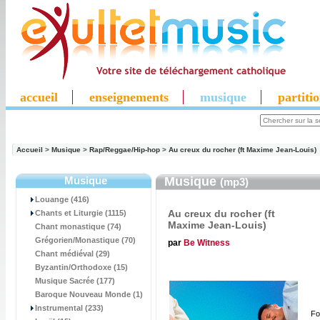
accueil
enseignements
musique
partiti
Accueil
>
Musique
>
Rap/Reggae/Hip-hop
>
Au creux du rocher (ft Maxime Jean-Louis)
Musique
Musique
(mp3)
Louange (416)
Au creux du rocher (ft
Chants et Liturgie (1115)
Maxime Jean-Louis)
Chant monastique (74)
Grégorien/Monastique (70)
par
Be Witness
Chant médiéval (29)
Byzantin/Orthodoxe (15)
Musique Sacrée (177)
Baroque Nouveau Monde (1)
Instrumental (233)
Fo