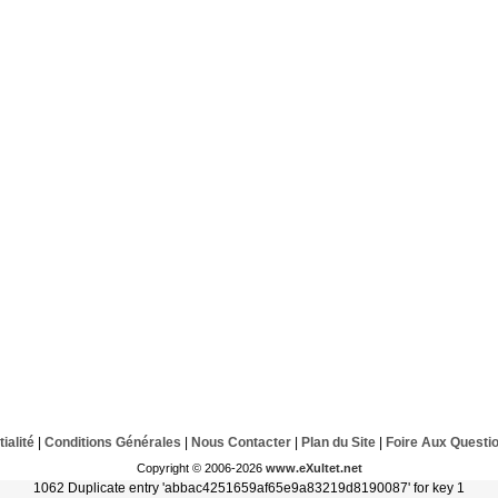
ialité
|
Conditions Générales
|
Nous Contacter
|
Plan du Site
|
Foire Aux Questi
Copyright © 2006-2026
www.eXultet.net
1062 Duplicate entry 'abbac4251659af65e9a83219d8190087' for key 1