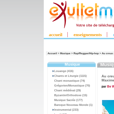
accueil
enseignements
Accueil
>
Musique
>
Rap/Reggae/Hip-hop
>
Au creux 
Musique
Musi
Louange (416)
Au creu
Chants et Liturgie (1115)
Maxime
Chant monastique (74)
Grégorien/Monastique (70)
par
Be W
Chant médiéval (29)
Byzantin/Orthodoxe (15)
Musique Sacrée (177)
Baroque Nouveau Monde (1)
Instrumental (233)