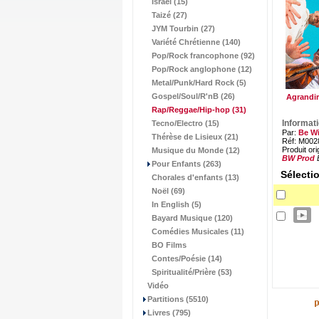
Israël (15)
Taizé (27)
JYM Tourbin (27)
Variété Chrétienne (140)
Pop/Rock francophone (92)
Pop/Rock anglophone (12)
Metal/Punk/Hard Rock (5)
Gospel/Soul/R'nB (26)
Agrandir
Rap/Reggae/Hip-hop
(31)
Informat
Tecno/Electro (15)
Par:
Be W
Thérèse de Lisieux (21)
Réf: M002
Produit ori
Musique du Monde (12)
BW Prod
Pour Enfants (263)
Sélecti
Chorales d'enfants (13)
Noël (69)
In English (5)
Bayard Musique (120)
Comédies Musicales (11)
BO Films
Contes/Poésie (14)
Spiritualité/Prière (53)
Vidéo
Partitions (5510)
Livres (795)