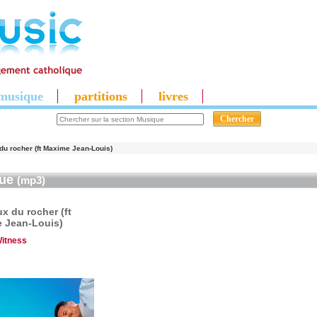
musique
partitions
livres
du rocher (ft Maxime Jean-Louis)
que
(mp3)
x du rocher (ft
 Jean-Louis)
itness