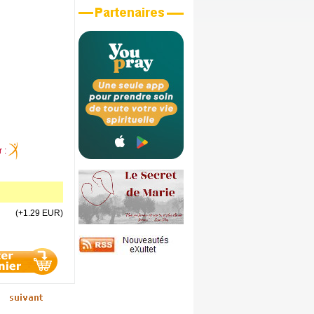
r :
(+1.29 EUR)