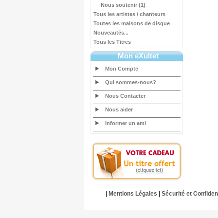
Nous soutenir (1)
Tous les artistes / chanteurs
Toutes les maisons de disque
Nouveautés...
Tous les Titres
Mon eXultet
Mon Compte
Qui sommes-nous?
Nous Contacter
Nous aider
Informer un ami
|
Mentions Légales
|
Sécurité et Confident