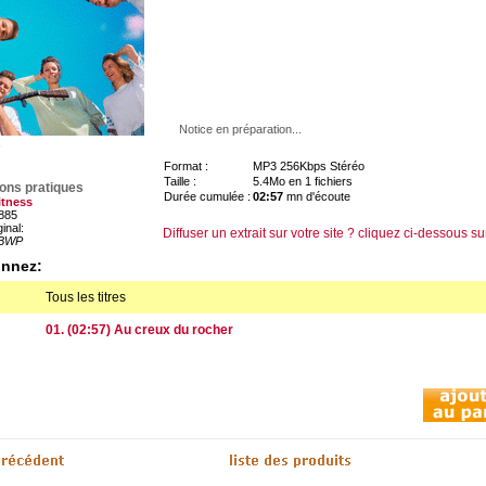
Notice en préparation...
Format :
MP3 256Kbps Stéréo
Taille :
5.4Mo en 1 fichiers
ions pratiques
Durée cumulée :
02:57
mn d'écoute
itness
885
ginal:
Diffuser un extrait sur votre site ? cliquez ci-dessous su
BWP
onnez:
Tous les titres
01. (02:57) Au creux du rocher