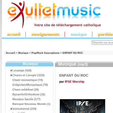
accueil
enseignements
musique
partiti
Accueil
>
Musique
>
Pop/Rock francophone
>
ENFANT DU ROC
Musique
Musique
(mp3)
Louange (416)
ENFANT DU ROC
Chants et Liturgie (1115)
Chant monastique (74)
par
IPSE Worship
Grégorien/Monastique (70)
Chant médiéval (29)
Byzantin/Orthodoxe (15)
Musique Sacrée (177)
Baroque Nouveau Monde (1)
Instrumental (233)