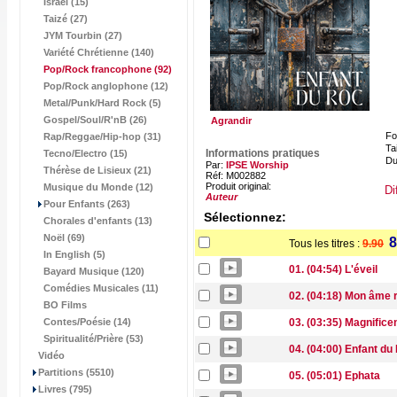
Israël (15)
Taizé (27)
JYM Tourbin (27)
Variété Chrétienne (140)
Pop/Rock francophone
(92)
Pop/Rock anglophone (12)
Metal/Punk/Hard Rock (5)
Gospel/Soul/R'nB (26)
Agrandir
Fo
Rap/Reggae/Hip-hop (31)
Tai
Informations pratiques
Tecno/Electro (15)
Du
Par:
IPSE Worship
Thérèse de Lisieux (21)
Réf: M002882
Produit original:
Musique du Monde (12)
Di
Auteur
Pour Enfants (263)
Sélectionnez:
Chorales d'enfants (13)
Noël (69)
8
Tous les titres :
9.90
In English (5)
01. (04:54) L'éveil
Bayard Musique (120)
Comédies Musicales (11)
02. (04:18) Mon âme 
BO Films
Contes/Poésie (14)
03. (03:35) Magnifice
Spiritualité/Prière (53)
04. (04:00) Enfant du
Vidéo
Partitions (5510)
05. (05:01) Ephata
Livres (795)