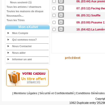
06. (03:44) Aux prem
Nous soutenir (1)
Tous les artistes / chanteurs
07. (03:12) Facing the
Toutes les maisons de disque
08. (05:31) Souffle
Nouveautés...
Tous les Titres
09. (03:00) Psaume 1
Mon eXultet
10. (04:42) La Lumiè
Mon Compte
Qui sommes-nous?
Nous Contacter
Nous aider
Informer un ami
|
Mentions Légales
|
Sécurité et Confidentialité
|
Conditions Générales
Copyrig
1062 Duplicate entry '2f1