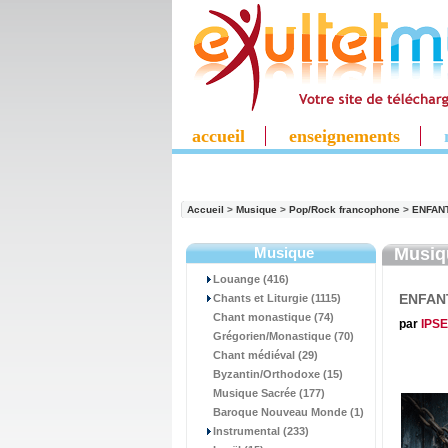
accueil
enseignements
Accueil
>
Musique
>
Pop/Rock francophone
>
ENFAN
Musique
Musi
Louange (416)
ENFAN
Chants et Liturgie (1115)
Chant monastique (74)
par
IPSE
Grégorien/Monastique (70)
Chant médiéval (29)
Byzantin/Orthodoxe (15)
Musique Sacrée (177)
Baroque Nouveau Monde (1)
Instrumental (233)