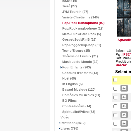
Israël (15)
Taizé (27)
JYM Tourbin (27)
Variété Chrétienne (140)
Pop/Rock francophone
(92)
Pop/Rock anglophone (12)
Metal/Punk/Hard Rock (5)
Gospel/Soul/R'nB (26)
Agrandir
Rap/Reggae/Hip-hop (31)
Informat
Tecno/Electro (15)
Par:
IPSE
Thérèse de Lisieux (21)
Réf: M002
Produit ori
Musique du Monde (12)
Auteur
Pour Enfants (263)
Sélecti
Chorales d'enfants (13)
Noël (69)
In English (5)
Bayard Musique (120)
Comédies Musicales (11)
BO Films
Contes/Poésie (14)
Spiritualité/Prière (53)
Vidéo
Partitions (5510)
Livres (795)