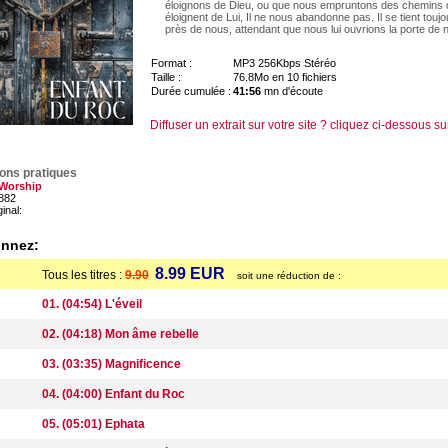
éloignons de Dieu, ou que nous empruntons des chemins 
éloignent de Lui, Il ne nous abandonne pas. Il se tient touj
près de nous, attendant que nous lui ouvrions la porte de 
Format :
MP3 256Kbps Stéréo
Taille :
76.8Mo en 10 fichiers
Durée cumulée :
41:56
mn d'écoute
Diffuser un extrait sur votre site ? cliquez ci-dessous su
ions pratiques
 Worship
882
ginal:
onnez:
8.99 EUR
Tous les titres :
9.90
soit une réduction de :
01. (04:54) L'éveil
02. (04:18) Mon âme rebelle
03. (03:35) Magnificence
04. (04:00) Enfant du Roc
05. (05:01) Ephata