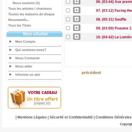
06. (03:44) Aux prem
Nous soutenir (1)
Tous les artistes / chanteurs
07. (03:12) Facing the
Toutes les maisons de disque
08. (05:31) Souffle
Nouveautés...
Tous les Titres
09. (03:00) Psaume 1
Mon eXultet
10. (04:42) La Lumiè
Mon Compte
Qui sommes-nous?
Nous Contacter
Nous aider
Informer un ami
|
Mentions Légales
|
Sécurité et Confidentialité
|
Conditions Générales
Copyrig