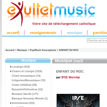
accueil
enseignements
musique
partiti
Accueil
>
Musique
>
Pop/Rock francophone
>
ENFANT DU ROC
Musique
Musique
(mp3)
Louange (416)
ENFANT DU ROC
Chants et Liturgie (1115)
Chant monastique (74)
par
IPSE Worship
Grégorien/Monastique (70)
Chant médiéval (29)
Byzantin/Orthodoxe (15)
Musique Sacrée (177)
Baroque Nouveau Monde (1)
Instrumental (233)