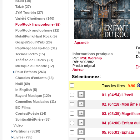
Israël (15)
Taizé (27)
JYM Tourbin (27)
Variété Chrétienne (140)
Pop/Rock francophone
(92)
Pop/Rock anglophone (12)
Metal/Punk/Hard Rock (5)
Gospel/Soul/R'nB (26)
Agrandir
Fo
Rap/Reggae/Hip-hop (31)
Tai
Informations pratiques
Tecno/Electro (15)
Du
Par:
IPSE Worship
Thérèse de Lisieux (21)
Réf: M002882
Produit original:
Musique du Monde (12)
Di
Auteur
Pour Enfants (263)
Sélectionnez:
Chorales d'enfants (13)
Noël (69)
8
Tous les titres :
9.90
In English (5)
01. (04:54) L'éveil
Bayard Musique (120)
Comédies Musicales (11)
02. (04:18) Mon âme 
BO Films
Contes/Poésie (14)
03. (03:35) Magnifice
Spiritualité/Prière (53)
04. (04:00) Enfant du
Vidéo
Partitions (5510)
05. (05:01) Ephata
Livres (795)