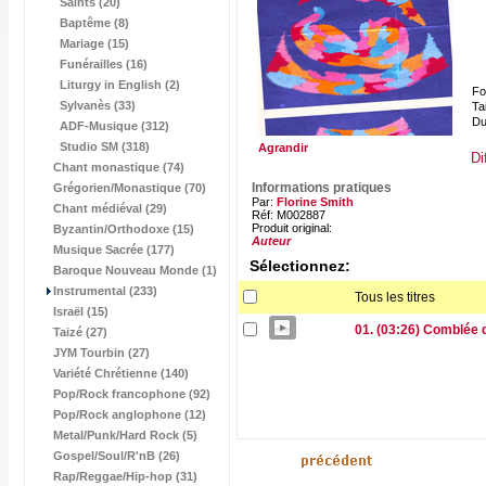
Saints (20)
Baptême (8)
Mariage (15)
Funérailles (16)
Liturgy in English (2)
Fo
Sylvanès (33)
Tai
Du
ADF-Musique (312)
Studio SM (318)
Agrandir
Di
Chant monastique (74)
Informations pratiques
Grégorien/Monastique (70)
Par:
Florine Smith
Chant médiéval (29)
Réf: M002887
Produit original:
Byzantin/Orthodoxe (15)
Auteur
Musique Sacrée (177)
Sélectionnez:
Baroque Nouveau Monde (1)
Instrumental (233)
Tous les titres
Israël (15)
01. (03:26) Comblée 
Taizé (27)
JYM Tourbin (27)
Variété Chrétienne (140)
Pop/Rock francophone (92)
Pop/Rock anglophone (12)
Metal/Punk/Hard Rock (5)
Gospel/Soul/R'nB (26)
Rap/Reggae/Hip-hop (31)