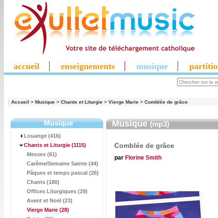
accueil
enseignements
musique
partiti
Accueil
>
Musique
>
Chants et Liturgie
>
Vierge Marie
>
Comblée de grâce
Musique
Musique
(mp3)
Louange (416)
Comblée de grâce
Chants et Liturgie
(1115)
Messes (61)
par
Florine Smith
Carême/Semaine Sainte (44)
Pâques et temps pascal (26)
Chants (180)
Offices Liturgiques (29)
Avent et Noël (23)
Vierge Marie
(28)