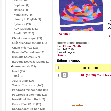
Saints (20)
Baptême (8)
Mariage (15)
Funérailles (16)
Liturgy in English (2)
Fo
Sylvanès (33)
Tai
Du
ADF-Musique (312)
Studio SM (318)
Agrandir
Di
Chant monastique (74)
Informations pratiques
Grégorien/Monastique (70)
Par:
Florine Smith
Chant médiéval (29)
Réf: M002887
Produit original:
Byzantin/Orthodoxe (15)
Auteur
Musique Sacrée (177)
Sélectionnez:
Baroque Nouveau Monde (1)
Instrumental (233)
Tous les titres
Israël (15)
01. (03:26) Comblée 
Taizé (27)
JYM Tourbin (27)
Variété Chrétienne (140)
Pop/Rock francophone (92)
Pop/Rock anglophone (12)
Metal/Punk/Hard Rock (5)
Gospel/Soul/R'nB (26)
Rap/Reggae/Hip-hop (31)