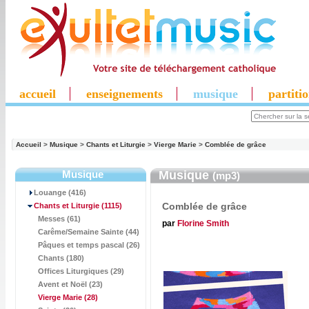
accueil
enseignements
musique
partiti
Accueil
>
Musique
>
Chants et Liturgie
>
Vierge Marie
>
Comblée de grâce
Musique
Musique
(mp3)
Louange (416)
Comblée de grâce
Chants et Liturgie
(1115)
Messes (61)
par
Florine Smith
Carême/Semaine Sainte (44)
Pâques et temps pascal (26)
Chants (180)
Offices Liturgiques (29)
Avent et Noël (23)
Vierge Marie
(28)