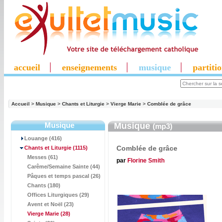
accueil
enseignements
musique
partiti
Accueil
>
Musique
>
Chants et Liturgie
>
Vierge Marie
>
Comblée de grâce
Musique
Musique
(mp3)
Louange (416)
Comblée de grâce
Chants et Liturgie
(1115)
Messes (61)
par
Florine Smith
Carême/Semaine Sainte (44)
Pâques et temps pascal (26)
Chants (180)
Offices Liturgiques (29)
Avent et Noël (23)
Vierge Marie
(28)