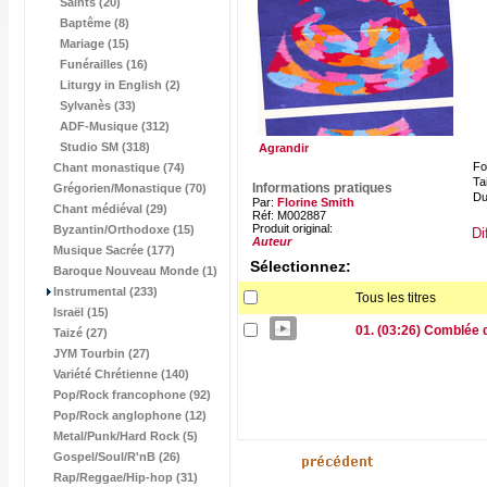
Saints (20)
Baptême (8)
Mariage (15)
Funérailles (16)
Liturgy in English (2)
Sylvanès (33)
ADF-Musique (312)
Studio SM (318)
Agrandir
Fo
Chant monastique (74)
Tai
Informations pratiques
Grégorien/Monastique (70)
Du
Par:
Florine Smith
Chant médiéval (29)
Réf: M002887
Produit original:
Byzantin/Orthodoxe (15)
Di
Auteur
Musique Sacrée (177)
Sélectionnez:
Baroque Nouveau Monde (1)
Instrumental (233)
Tous les titres
Israël (15)
01. (03:26) Comblée 
Taizé (27)
JYM Tourbin (27)
Variété Chrétienne (140)
Pop/Rock francophone (92)
Pop/Rock anglophone (12)
Metal/Punk/Hard Rock (5)
Gospel/Soul/R'nB (26)
Rap/Reggae/Hip-hop (31)