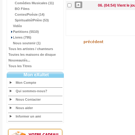
Comédies Musicales (11)
06. (04:54) Vient le jo
BO Films
Contes/Poésie (14)
Spiritualité/Prière (53)
Vidéo
Partitions (5510)
Livres (795)
Nous soutenir (1)
Tous les artistes / chanteurs
Toutes les maisons de disque
Nouveautés...
Tous les Titres
Mon eXultet
Mon Compte
Qui sommes-nous?
Nous Contacter
Nous aider
Informer un ami