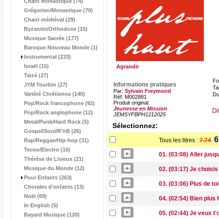
Chant monastique (74)
Grégorien/Monastique (70)
Chant médiéval (29)
Byzantin/Orthodoxe (15)
Musique Sacrée (177)
Baroque Nouveau Monde (1)
Instrumental (233)
Israël (15)
Agrandir
Taizé (27)
Fo
Informations pratiques
JYM Tourbin (27)
Tai
Par:
Sylvain Freymond
Variété Chrétienne (140)
Du
Réf: M002881
Produit original:
Pop/Rock francophone (92)
Jeunesse en Mission
Di
Pop/Rock anglophone (12)
JEMSYFBPH1212025
Metal/Punk/Hard Rock (5)
Sélectionnez:
Gospel/Soul/R'nB (26)
6
Tous les titres :
7.74
Rap/Reggae/Hip-hop (31)
Tecno/Electro (15)
01. (03:08) Aller jusq
Thérèse de Lisieux (21)
Musique du Monde (12)
02. (03:17) Je choisi
Pour Enfants (263)
03. (03:06) Plus de to
Chorales d'enfants (13)
Noël (69)
04. (02:54) Bien plus 
In English (5)
05. (02:44) Je veux t'
Bayard Musique (120)