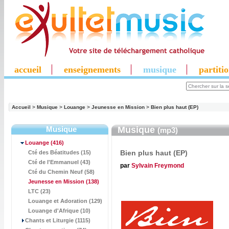
accueil
enseignements
musique
partiti
Accueil
>
Musique
>
Louange
>
Jeunesse en Mission
>
Bien plus haut (EP)
Musique
Musique
(mp3)
Louange
(416)
Bien plus haut (EP)
Cté des Béatitudes (15)
Cté de l'Emmanuel (43)
par
Sylvain Freymond
Cté du Chemin Neuf (58)
Jeunesse en Mission
(138)
LTC (23)
Louange et Adoration (129)
Louange d'Afrique (10)
Chants et Liturgie (1115)