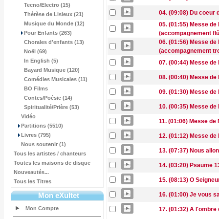
Tecno/Electro (15)
04. (09:08) Du coeur du
Thérèse de Lisieux (21)
Musique du Monde (12)
05. (01:55) Messe de 
Pour Enfants (263)
(accompagnement flû
06. (01:56) Messe de 
Chorales d'enfants (13)
(accompagnement tr
Noël (69)
In English (5)
07. (00:44) Messe de 
Bayard Musique (120)
08. (00:40) Messe de 
Comédies Musicales (11)
BO Films
09. (01:30) Messe de 
Contes/Poésie (14)
10. (00:35) Messe de 
Spiritualité/Prière (53)
Vidéo
11. (01:06) Messe de 
Partitions (5510)
Livres (795)
12. (01:12) Messe de
Nous soutenir (1)
13. (07:37) Nous allo
Tous les artistes / chanteurs
Toutes les maisons de disque
14. (03:20) Psaume 130
Nouveautés...
15. (08:13) O Seigneur
Tous les Titres
Mon eXultet
16. (01:00) Je vous s
Mon Compte
17. (01:32) A l'ombre 