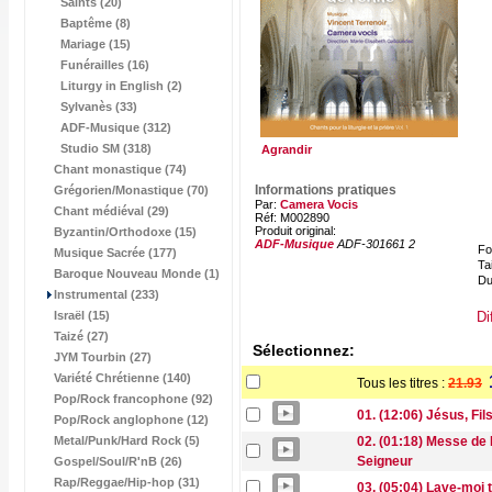
Saints (20)
Baptême (8)
Mariage (15)
Funérailles (16)
Liturgy in English (2)
Sylvanès (33)
ADF-Musique (312)
Studio SM (318)
Agrandir
Chant monastique (74)
Informations pratiques
Grégorien/Monastique (70)
Par:
Camera Vocis
Chant médiéval (29)
Réf: M002890
Produit original:
Byzantin/Orthodoxe (15)
ADF-Musique
ADF-301661 2
Fo
Musique Sacrée (177)
Tai
Baroque Nouveau Monde (1)
Du
Instrumental (233)
Di
Israël (15)
Taizé (27)
Sélectionnez:
JYM Tourbin (27)
Variété Chrétienne (140)
Tous les titres :
21.93
Pop/Rock francophone (92)
01. (12:06) Jésus, Fil
Pop/Rock anglophone (12)
Metal/Punk/Hard Rock (5)
02. (01:18) Messe de 
Seigneur
Gospel/Soul/R'nB (26)
Rap/Reggae/Hip-hop (31)
03. (05:04) Lave-moi 