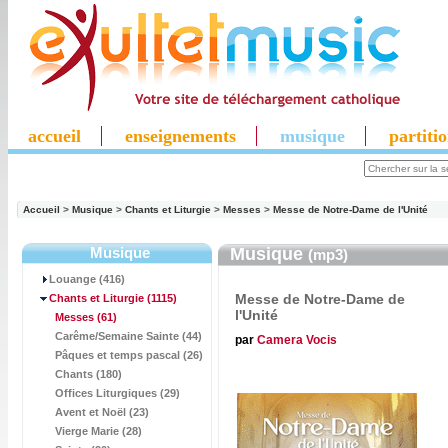
accueil
enseignements
musique
partiti
Accueil
>
Musique
>
Chants et Liturgie
>
Messes
>
Messe de Notre-Dame de l'Unité
Musique
Musique
(mp3)
Louange (416)
Messe de Notre-Dame de
Chants et Liturgie
(1115)
l'Unité
Messes
(61)
Carême/Semaine Sainte (44)
par
Camera Vocis
Pâques et temps pascal (26)
Chants (180)
Offices Liturgiques (29)
Avent et Noël (23)
Vierge Marie (28)