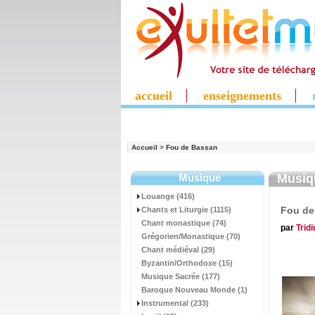
accueil
enseignements
Accueil
>
Fou de Bassan
Musique
Musi
Louange (416)
Fou de
Chants et Liturgie (1115)
Chant monastique (74)
par
Trid
Grégorien/Monastique (70)
Chant médiéval (29)
Byzantin/Orthodoxe (15)
Musique Sacrée (177)
Baroque Nouveau Monde (1)
Instrumental (233)