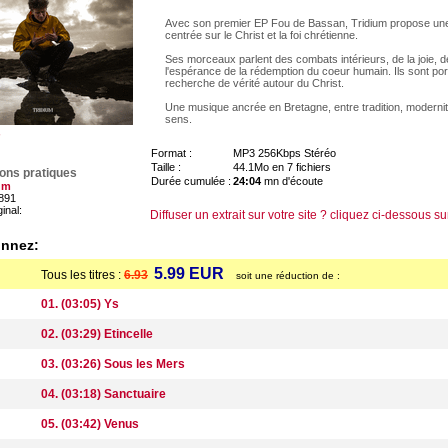
Avec son premier EP Fou de Bassan, Tridium propose un
centrée sur le Christ et la foi chrétienne.
Ses morceaux parlent des combats intérieurs, de la joie, d
l'espérance de la rédemption du coeur humain. Ils sont po
recherche de vérité autour du Christ.
Une musique ancrée en Bretagne, entre tradition, modernit
sens.
Format :
MP3 256Kbps Stéréo
Taille :
44.1Mo en 7 fichiers
ions pratiques
Durée cumulée :
24:04
mn d'écoute
um
891
ginal:
Diffuser un extrait sur votre site ? cliquez ci-dessous su
onnez:
5.99 EUR
Tous les titres :
6.93
soit une réduction de :
01. (03:05) Ys
02. (03:29) Etincelle
03. (03:26) Sous les Mers
04. (03:18) Sanctuaire
05. (03:42) Venus