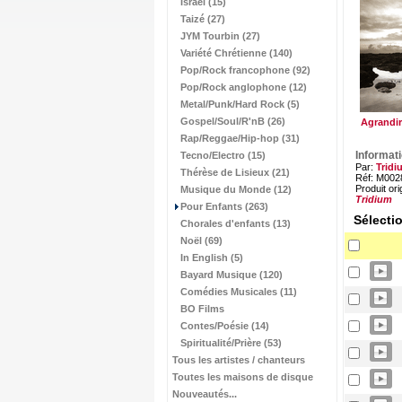
Israël (15)
Taizé (27)
JYM Tourbin (27)
Variété Chrétienne (140)
Pop/Rock francophone (92)
Pop/Rock anglophone (12)
Metal/Punk/Hard Rock (5)
Gospel/Soul/R'nB (26)
Agrandir
Rap/Reggae/Hip-hop (31)
Informat
Tecno/Electro (15)
Par:
Tridi
Thérèse de Lisieux (21)
Réf: M002
Produit ori
Musique du Monde (12)
Tridium
Pour Enfants (263)
Sélecti
Chorales d'enfants (13)
Noël (69)
In English (5)
Bayard Musique (120)
Comédies Musicales (11)
BO Films
Contes/Poésie (14)
Spiritualité/Prière (53)
Tous les artistes / chanteurs
Toutes les maisons de disque
Nouveautés...