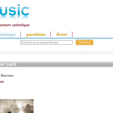
musique
partitions
livres
que
(mp3)
 Bassan
ium