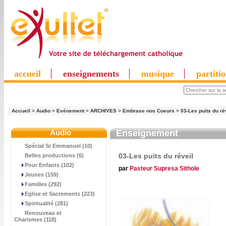
accueil
enseignements
musique
partiti
Accueil
>
Audio
>
Evénement
>
ARCHIVES
>
Embrase nos Coeurs
>
03-Les puits du ré
Audio
Enseignement
Spécial Sr Emmanuel (10)
03-Les puits du réveil
Belles productions (6)
Pour Enfants (102)
par
Pasteur Supresa Sithole
Jeunes (159)
Familles (292)
Eglise et Sacrements (223)
Spiritualité (281)
Renouveau et
Charismes (118)