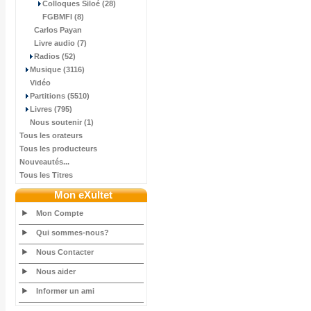
Colloques Siloé (28)
FGBMFI (8)
Carlos Payan
Livre audio (7)
Radios (52)
Musique (3116)
Vidéo
Partitions (5510)
Livres (795)
Nous soutenir (1)
Tous les orateurs
Tous les producteurs
Nouveautés...
Tous les Titres
Mon eXultet
Mon Compte
Qui sommes-nous?
Nous Contacter
Nous aider
Informer un ami