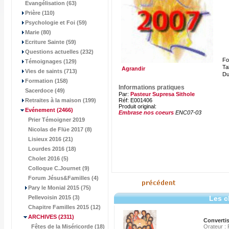
Evangélisation (63)
Prière (110)
Psychologie et Foi (59)
Marie (80)
Ecriture Sainte (59)
Questions actuelles (232)
Fo
Témoignages (129)
Tai
Agrandir
Vies de saints (713)
Du
Formation (158)
Informations pratiques
Sacerdoce (49)
Par:
Pasteur Supresa Sithole
Retraites à la maison (199)
Réf: E001406
Produit original:
Evénement
(2466)
Embrase nos coeurs
ENC07-03
Prier Témoigner 2019
Nicolas de Flüe 2017 (8)
Lisieux 2016 (21)
Lourdes 2016 (18)
Cholet 2016 (5)
Colloque C.Journet (9)
Forum Jésus&Familles (4)
Pary le Monial 2015 (75)
Pellevoisin 2015 (3)
Les c
Chapitre Familles 2015 (12)
ARCHIVES
(2311)
Convertis
Fêtes de la Miséricorde (18)
Orateur : 