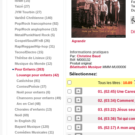
Israël (15)
Fo
Tai
Taizé (27)
Du
JYM Tourbin (27)
Variété Chrétienne (140)
Pop/Rock francophone (92)
Pop/Rock anglophone (12)
Di
Metal/Punk/Hard Rock (5)
Gospel/Soul/R'nB (26)
Agrandir
Rap/Reggae/Hip-hop (31)
Informations pratiques
Tecno/Electro (15)
Par:
Christine Baud
Thérèse de Lisieux (21)
Réf: M000132
Produit original:
Musique du Monde (12)
Béatitudes Musique
MMM-MU00006
Pour Enfants
(263)
Sélectionnez:
Louange pour enfants
(42)
Catéchèse (81)
Tous les titres :
10.89
Contes/Poésie (37)
01. (02:45) Une Care
Noël pour enfants (6)
Chansons pour enfants (49)
02. (03:34) Comment 
Arc en Ciel (48)
Chorales d'enfants (13)
03. (03:22) Jésus seu
Noël (69)
04. (03:36) Toi qui co
In English (5)
Bayard Musique (120)
05. (02:17) A mon an
Comédies Musicales (11)