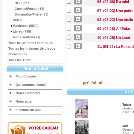
06. (02:08) Du miel
BO Films
Contes/Poésie (14)
07. (02:23) Une petite
Spiritualité/Prière (53)
08. (03:22) Une étoile
Vidéo
Partitions (5510)
09. (02:18) A l'Enfan
Livres (795)
Nous soutenir (1)
10. (02:26) Un jouet
Tous les artistes / chanteurs
11. (04:52) La Reine d
Toutes les maisons de disque
Nouveautés...
Tous les Titres
Mon eXultet
Mon Compte
Qui sommes-nous?
Les c
Nous Contacter
Nous aider
Tobie
Orateur
Informer un ami
3.00 E
Job
Orateur
1.50 E