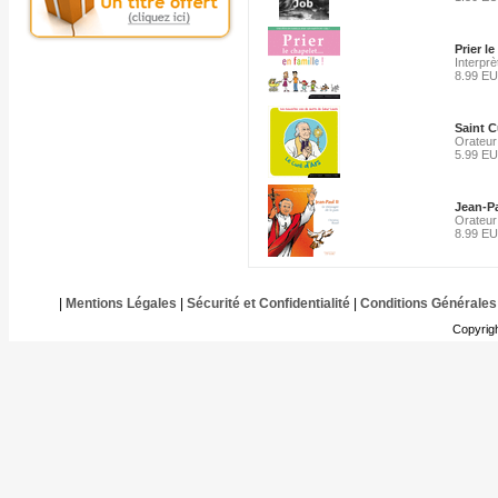
Prier l
Interprèt
8.99 E
Saint C
Orateur
5.99 E
Jean-Pa
Orateur
8.99 E
|
Mentions Légales
|
Sécurité et Confidentialité
|
Conditions Générales
Copyrig