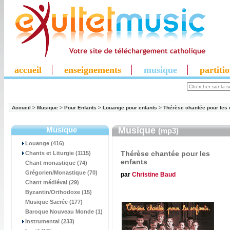
accueil
enseignements
musique
partiti
Accueil
>
Musique
>
Pour Enfants
>
Louange pour enfants
>
Thérèse chantée pour les 
Musique
Musique
(mp3)
Louange (416)
Thérèse chantée pour les
Chants et Liturgie (1115)
enfants
Chant monastique (74)
Grégorien/Monastique (70)
par
Christine Baud
Chant médiéval (29)
Byzantin/Orthodoxe (15)
Musique Sacrée (177)
Baroque Nouveau Monde (1)
Instrumental (233)