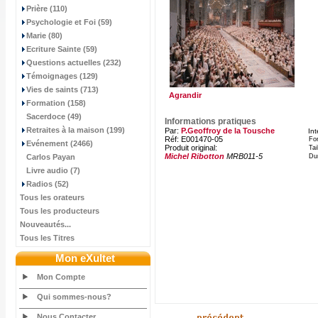
Prière (110)
Psychologie et Foi (59)
Marie (80)
Ecriture Sainte (59)
Questions actuelles (232)
Témoignages (129)
Vies de saints (713)
Agrandir
Formation (158)
Sacerdoce (49)
Informations pratiques
Retraites à la maison (199)
Par:
P.Geoffroy de la Tousche
In
Réf: E001470-05
Fo
Evénement (2466)
Produit original:
Tai
Michel Ribotton
MRB011-5
Carlos Payan
Du
Livre audio (7)
Radios (52)
Tous les orateurs
Tous les producteurs
Nouveautés...
Tous les Titres
Mon eXultet
Mon Compte
Qui sommes-nous?
Nous Contacter