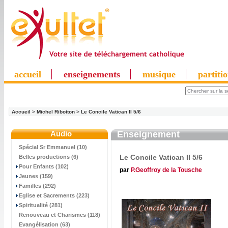
accueil
enseignements
musique
partiti
Accueil
>
Michel Ribotton
>
Le Concile Vatican II 5/6
Audio
Enseignement
Spécial Sr Emmanuel (10)
Le Concile Vatican II 5/6
Belles productions (6)
Pour Enfants (102)
par
P.Geoffroy de la Tousche
Jeunes (159)
Familles (292)
Eglise et Sacrements (223)
Spiritualité (281)
Renouveau et Charismes (118)
Evangélisation (63)