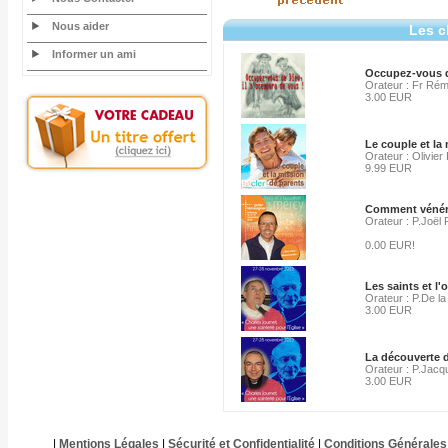
Nous aider
Les c
Informer un ami
Occupez-vous d
Orateur : Fr Ré
3.00 EUR
Le couple et la
Orateur : Olivier 
9.99 EUR
Comment vénérer
Orateur : P.Joël 
0.00 EUR!
Les saints et l
Orateur : P.De la
3.00 EUR
La découverte d
Orateur : P.Jac
3.00 EUR
|
Mentions Légales
|
Sécurité et Confidentialité
|
Conditions Générales