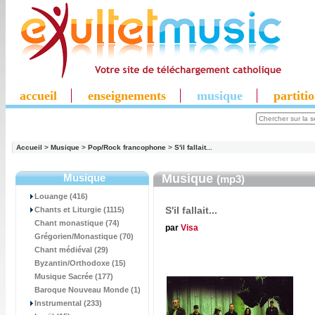
accueil
enseignements
musique
partiti
Accueil
>
Musique
>
Pop/Rock francophone
>
S'il fallait...
Musique
Musique
(mp3)
Louange (416)
S'il fallait...
Chants et Liturgie (1115)
Chant monastique (74)
par
Visa
Grégorien/Monastique (70)
Chant médiéval (29)
Byzantin/Orthodoxe (15)
Musique Sacrée (177)
Baroque Nouveau Monde (1)
Instrumental (233)