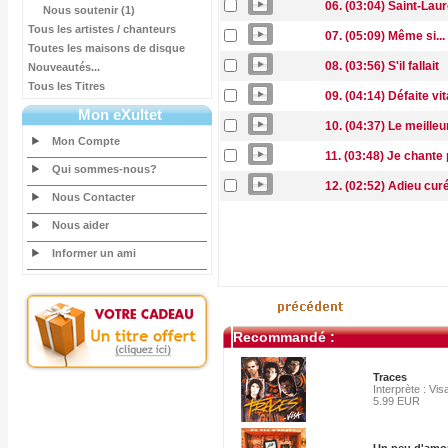
06. (03:04) Saint-Lau
Nous soutenir (1)
Tous les artistes / chanteurs
07. (05:09) Même si...
Toutes les maisons de disque
08. (03:56) S'il fallait
Nouveautés...
Tous les Titres
09. (04:14) Défaite vit
Mon eXultet
10. (04:37) Le meilleu
Mon Compte
11. (03:48) Je chante 
Qui sommes-nous?
12. (02:52) Adieu cur
Nous Contacter
Nous aider
Informer un ami
Recommandé :
Traces
Interprète : Vis
5.99 EUR