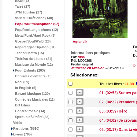
Israël (15)
Taizé (27)
JYM Tourbin (27)
Variété Chrétienne (140)
Pop/Rock francophone
(92)
Pop/Rock anglophone (12)
Metal/Punk/Hard Rock (5)
Gospel/Soul/R'nB (26)
Agrandir
Fo
Rap/Reggae/Hip-hop (31)
Tai
Informations pratiques
Tecno/Electro (15)
Du
Par:
Visa
Thérèse de Lisieux (21)
Réf: M000268
Produit original:
Musique du Monde (12)
Di
Jeunesse en Mission
JEMVisa006
Pour Enfants (263)
Sélectionnez:
Chorales d'enfants (13)
Noël (69)
Tous les titres :
11.88
In English (5)
01. (02:53) Sur tes pa
Bayard Musique (120)
Comédies Musicales (11)
02. (04:22) Première 
BO Films
Contes/Poésie (14)
03. (03:59) Héro
Spiritualité/Prière (53)
04. (04:02) Je croyai
Vidéo
Partitions (5510)
05. (03:17) Dans ta vi
Livres (795)