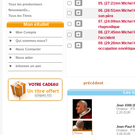
05. (27:21mn Michel H
Tous les producteurs
Nouveautés...
06. (26:51mn Michel H
Tous les Titres
son père
07. (24:09mn Michel H
Mon eXultet
rhapsodique
08. (27:45mn Michel 
Mon Compte
l'accident
Qui sommes-nous?
09. (29:26mn Michel 
occupation soviétiqu
Nous Contacter
Nous aider
Informer un ami
Les c
Jean XXIII (
Orateur : P.N
2.20 EUR
Jean-Paul II
Orateur : P
3.00 EUR