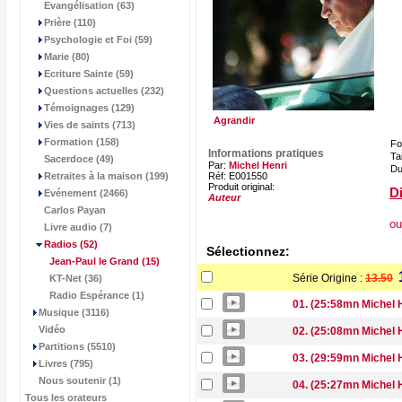
Evangélisation (63)
Prière (110)
Psychologie et Foi (59)
Marie (80)
Ecriture Sainte (59)
Questions actuelles (232)
Témoignages (129)
Agrandir
Vies de saints (713)
Formation (158)
Fo
Informations pratiques
Tai
Sacerdoce (49)
Par:
Michel Henri
Du
Retraites à la maison (199)
Réf: E001550
Produit original:
Di
Evénement (2466)
Auteur
Carlos Payan
ou
Livre audio (7)
Radios
(52)
Sélectionnez:
Jean-Paul le Grand
(15)
Série Origine :
13.50
KT-Net (36)
Radio Espérance (1)
01. (25:58mn Michel 
Musique (3116)
Vidéo
02. (25:08mn Michel
Partitions (5510)
03. (29:59mn Michel 
Livres (795)
Nous soutenir (1)
04. (25:27mn Michel 
Tous les orateurs