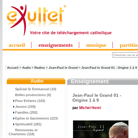
accueil
enseignements
musique
partiti
Accueil
>
Audio
>
Radios
>
Jean-Paul le Grand
>
Jean-Paul le Grand 01 - Origine 1 à 9
Audio
Enseignement
Spécial Sr Emmanuel (10)
Jean-Paul le Grand 01 -
Belles productions (6)
Origine 1 à 9
Pour Enfants (102)
Jeunes (159)
par
Michel Henri
Familles (292)
Eglise et Sacrements (223)
Spiritualité (281)
Renouveau et
Charismes (118)