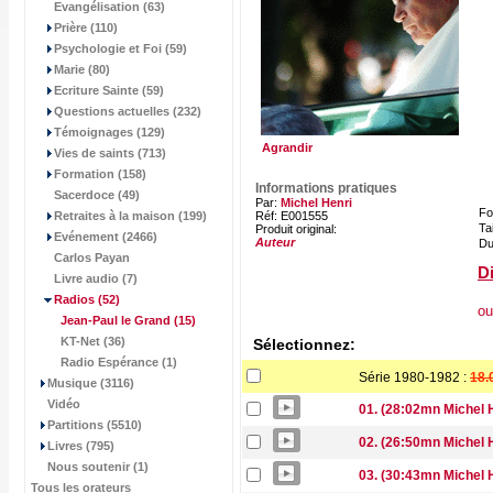
Evangélisation (63)
Prière (110)
Psychologie et Foi (59)
Marie (80)
Ecriture Sainte (59)
Questions actuelles (232)
Témoignages (129)
Agrandir
Vies de saints (713)
Formation (158)
Informations pratiques
Sacerdoce (49)
Par:
Michel Henri
Fo
Retraites à la maison (199)
Réf: E001555
Tai
Produit original:
Evénement (2466)
Auteur
Du
Carlos Payan
Di
Livre audio (7)
Radios
(52)
ou
Jean-Paul le Grand
(15)
KT-Net (36)
Sélectionnez:
Radio Espérance (1)
Série 1980-1982 :
18.
Musique (3116)
Vidéo
01. (28:02mn Michel 
Partitions (5510)
02. (26:50mn Michel
Livres (795)
Nous soutenir (1)
03. (30:43mn Michel 
Tous les orateurs