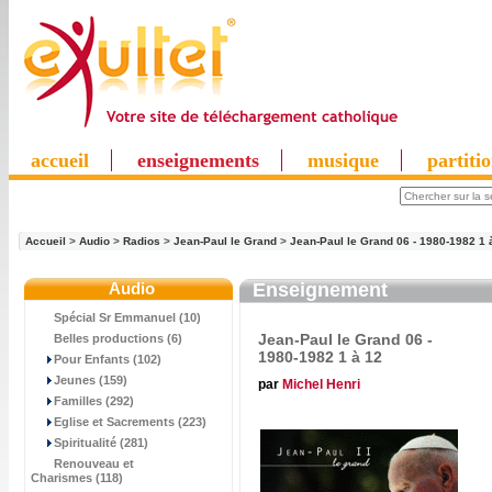
accueil
enseignements
musique
partiti
Accueil
>
Audio
>
Radios
>
Jean-Paul le Grand
>
Jean-Paul le Grand 06 - 1980-1982 1 
Audio
Enseignement
Spécial Sr Emmanuel (10)
Jean-Paul le Grand 06 -
Belles productions (6)
1980-1982 1 à 12
Pour Enfants (102)
Jeunes (159)
par
Michel Henri
Familles (292)
Eglise et Sacrements (223)
Spiritualité (281)
Renouveau et
Charismes (118)