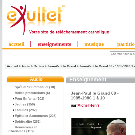
accueil
enseignements
musique
partiti
Accueil
>
Audio
>
Radios
>
Jean-Paul le Grand
>
Jean-Paul le Grand 08 - 1985-1986 1 
Audio
Enseignement
Spécial Sr Emmanuel (10)
Jean-Paul le Grand 08 -
Belles productions (6)
1985-1986 1 à 10
Pour Enfants (102)
Jeunes (159)
par
Michel Henri
Familles (292)
Eglise et Sacrements (223)
Spiritualité (281)
Renouveau et
Charismes (118)