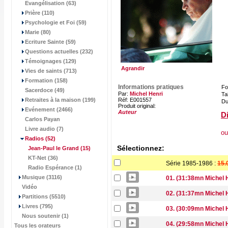
Evangélisation (63)
Prière (110)
Psychologie et Foi (59)
Marie (80)
Ecriture Sainte (59)
Questions actuelles (232)
Témoignages (129)
Agrandir
Vies de saints (713)
Formation (158)
Informations pratiques
Fo
Sacerdoce (49)
Par:
Michel Henri
Tai
Retraites à la maison (199)
Réf: E001557
Du
Produit original:
Evénement (2466)
Auteur
Di
Carlos Payan
Livre audio (7)
ou
Radios
(52)
Sélectionnez:
Jean-Paul le Grand
(15)
KT-Net (36)
Série 1985-1986 :
15.
Radio Espérance (1)
Musique (3116)
01. (31:38mn Michel 
Vidéo
02. (31:37mn Michel 
Partitions (5510)
Livres (795)
03. (30:09mn Michel 
Nous soutenir (1)
04. (29:58mn Michel 
Tous les orateurs