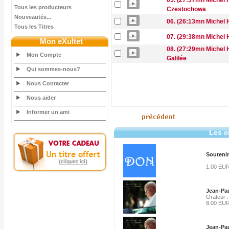
05. (27:37mn Michel 
Tous les producteurs
Czestochowa
Nouveautés...
06. (26:13mn Michel 
Tous les Titres
07. (29:38mn Michel 
Mon eXultet
08. (27:29mn Michel H
Mon Compte
Galilée
Qui sommes-nous?
Nous Contacter
Nous aider
Informer un ami
Les c
Soutenir
1.00 EU
Jean-Pau
Orateur :
8.00 EU
Jean-Pau