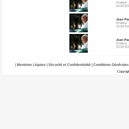
Orateur :
10.00 E
Jean-Pau
Orateur :
10.00 E
Jean-Pau
Orateur :
10.00 E
|
Mentions Légales
|
Sécurité et Confidentialité
|
Conditions Générales
Copyrig