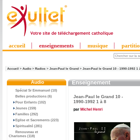
accueil
enseignements
musique
partiti
Accueil
>
Audio
>
Radios
>
Jean-Paul le Grand
>
Jean-Paul le Grand 10 - 1990-1992 1 
Audio
Enseignement
Spécial Sr Emmanuel (10)
Jean-Paul le Grand 10 -
Belles productions (6)
1990-1992 1 à 8
Pour Enfants (102)
Jeunes (159)
par
Michel Henri
Familles (292)
Eglise et Sacrements (223)
Spiritualité (281)
Renouveau et
Charismes (118)