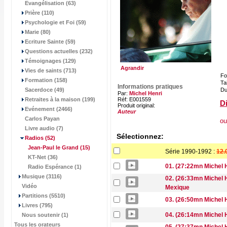
Evangélisation (63)
Prière (110)
Psychologie et Foi (59)
Marie (80)
Ecriture Sainte (59)
Questions actuelles (232)
Témoignages (129)
Agrandir
Vies de saints (713)
Fo
Formation (158)
Tai
Informations pratiques
Sacerdoce (49)
Du
Par:
Michel Henri
Retraites à la maison (199)
Réf: E001559
Di
Produit original:
Evénement (2466)
Auteur
Carlos Payan
ou
Livre audio (7)
Sélectionnez:
Radios
(52)
Jean-Paul le Grand
(15)
Série 1990-1992 :
12.
KT-Net (36)
01. (27:22mn Michel 
Radio Espérance (1)
Musique (3116)
02. (26:33mn Michel 
Vidéo
Mexique
Partitions (5510)
03. (26:50mn Michel 
Livres (795)
04. (26:14mn Michel 
Nous soutenir (1)
Tous les orateurs