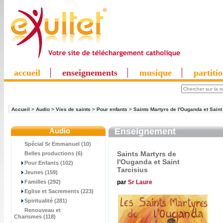
accueil
enseignements
musique
partiti
Accueil
>
Audio
>
Vies de saints
>
Pour enfants
>
Saints Martyrs de l'Ouganda et Saint
Audio
Enseignement
Spécial Sr Emmanuel (10)
Saints Martyrs de
Belles productions (6)
l'Ouganda et Saint
Pour Enfants (102)
Tarcisius
Jeunes (159)
par
Sr Laure
Familles (292)
Eglise et Sacrements (223)
Spiritualité (281)
Renouveau et
Charismes (118)