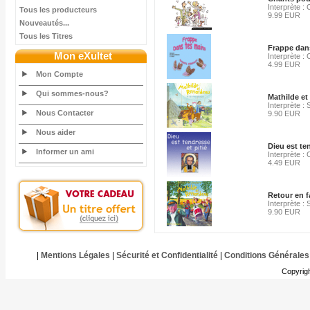
Interprète :
Tous les producteurs
9.99 EUR
Nouveautés...
Tous les Titres
Frappe dan
Mon eXultet
Interprète :
4.99 EUR
Mon Compte
Qui sommes-nous?
Mathilde et
Interprète :
Nous Contacter
9.90 EUR
Nous aider
Dieu est ten
Informer un ami
Interprète :
4.49 EUR
Retour en f
Interprète :
9.90 EUR
|
Mentions Légales
|
Sécurité et Confidentialité
|
Conditions Générales
Copyrig