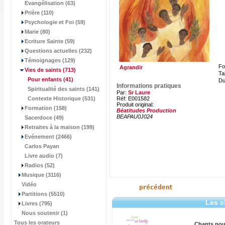
Evangélisation (63)
Prière (110)
Psychologie et Foi (59)
Marie (80)
Ecriture Sainte (59)
Questions actuelles (232)
Témoignages (129)
Fo
Agrandir
Vies de saints
(713)
Tai
Pour enfants
(41)
Du
Informations pratiques
Spiritualité des saints (141)
Par:
Sr Laure
Contexte Historique (531)
Réf: E001582
Produit original:
Formation (158)
Béatitudes Production
BEAPAU0J024
Sacerdoce (49)
Retraites à la maison (199)
Evénement (2466)
Carlos Payan
Livre audio (7)
Radios (52)
Musique (3116)
Vidéo
Partitions (5510)
Les c
Livres (795)
Nous soutenir (1)
Tous les orateurs
Chants pour