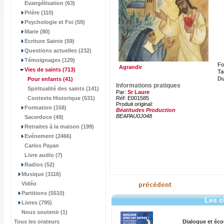
Evangélisation (63)
Prière (110)
Psychologie et Foi (59)
Marie (80)
Ecriture Sainte (59)
Questions actuelles (232)
Témoignages (129)
Fo
Agrandir
Vies de saints
(713)
Tai
Du
Pour enfants
(41)
Informations pratiques
Spiritualité des saints (141)
Par:
Sr Laure
Contexte Historique (531)
Réf: E001585
Produit original:
Formation (158)
Béatitudes Production
BEAPAU0J048
Sacerdoce (49)
Retraites à la maison (199)
Evénement (2466)
Carlos Payan
Livre audio (7)
Radios (52)
Musique (3116)
Vidéo
Partitions (5510)
Les c
Livres (795)
Nous soutenir (1)
Tous les orateurs
Dialogue et éco