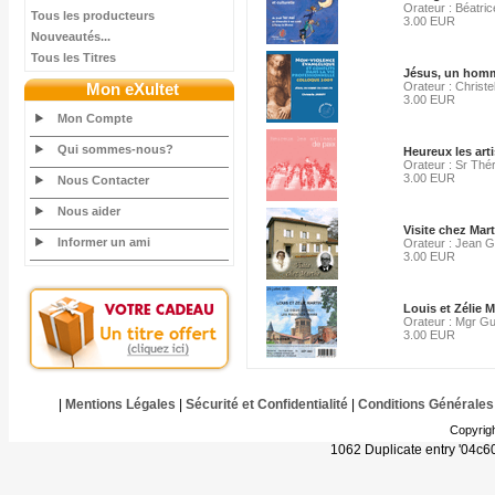
Orateur : Béatri
Tous les producteurs
3.00 EUR
Nouveautés...
Tous les Titres
Jésus, un homm
Mon eXultet
Orateur : Christe
3.00 EUR
Mon Compte
Qui sommes-nous?
Heureux les arti
Orateur : Sr Thér
3.00 EUR
Nous Contacter
Nous aider
Visite chez Mar
Informer un ami
Orateur : Jean G
3.00 EUR
Louis et Zélie M
Orateur : Mgr G
3.00 EUR
|
Mentions Légales
|
Sécurité et Confidentialité
|
Conditions Générales
Copyrig
1062 Duplicate entry '04c