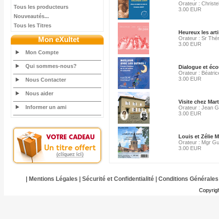
Orateur : Christe
Tous les producteurs
3.00 EUR
Nouveautés...
Tous les Titres
Heureux les arti
Mon eXultet
Orateur : Sr Thér
3.00 EUR
Mon Compte
Qui sommes-nous?
Dialogue et éco
Orateur : Béatri
3.00 EUR
Nous Contacter
Nous aider
Visite chez Mar
Informer un ami
Orateur : Jean G
3.00 EUR
Louis et Zélie M
Orateur : Mgr G
3.00 EUR
|
Mentions Légales
|
Sécurité et Confidentialité
|
Conditions Générales
Copyrig