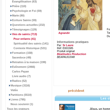
Evangélisation (63)
Prière (110)
Psychologie et Foi (59)
Marie (80)
Ecriture Sainte (59)
Questions actuelles (232)
Fo
Témoignages (129)
Tai
Agrandir
Vies de saints
(713)
Du
Pour enfants
(41)
Informations pratiques
Spiritualité des saints (141)
Par:
Sr Laure
Contexte Historique (531)
Réf: E001585
Produit original:
Formation (158)
Béatitudes Production
BEAPAU0J048
Sacerdoce (49)
Retraites à la maison (199)
Evénement (2466)
Carlos Payan
Livre audio (7)
Radios (52)
Musique (3116)
Vidéo
Partitions (5510)
Les c
Livres (795)
Nous soutenir (1)
Tous les orateurs
Jésus, un homm