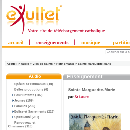
accueil
enseignements
musique
partiti
Accueil
>
Audio
>
Vies de saints
>
Pour enfants
>
Sainte Marguerite-Marie
Audio
Enseignement
Spécial Sr Emmanuel (10)
Sainte Marguerite-Marie
Belles productions (6)
Pour Enfants (102)
par
Sr Laure
Jeunes (159)
Familles (292)
Eglise et Sacrements (223)
Spiritualité (281)
Renouveau et
Charismes (118)