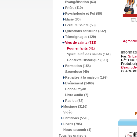
Evangélisation (63)
Prière (110)
Psychologie et Foi (59)
Marie (80)
Ecriture Sainte (59)
Questions actuelles (232)
Témoignages (129)
Agrandir
Vies de saints
(713)
Pour enfants
(41)
Informat
Spiritualité des saints (141)
Par:
Sr La
Contexte Historique (531)
Réf: E001
Produit ori
Formation (158)
Béatitude
BEAPAU0
Sacerdoce (49)
Retraites à la maison (199)
Evénement (2466)
Carlos Payan
Livre audio (7)
Radios (52)
Musique (3116)
Vidéo
Partitions (5510)
Livres (795)
Nous soutenir (1)
Tous les orateurs