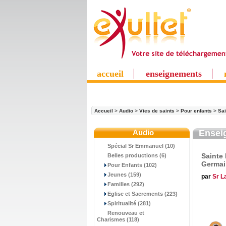
accueil
enseignements
Accueil
>
Audio
>
Vies de saints
>
Pour enfants
>
Sai
Audio
Ensei
Spécial Sr Emmanuel (10)
Sainte 
Belles productions (6)
Germai
Pour Enfants (102)
Jeunes (159)
par
Sr L
Familles (292)
Eglise et Sacrements (223)
Spiritualité (281)
Renouveau et
Charismes (118)