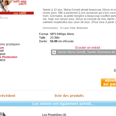
Sainte à 12 ans, Maria Goretti aimait beaucoup Jésus et e
rester pure. Elle a pardonné à son assassin qui s'est conv
mort. Germaine, la petite bergère a beaucoup souffert pen
vie, mais son amour pour Jésus la console de tout. Après
sainteté resplendira aux yeux de tous. (Pour tous à partir 
Intervenant(s) : Sr Laure Vidal, Béatitudes
Format :
MP3 64Kbps Mono
Taille :
23.3Mo
Durée :
51:00
mn d'écoute
ions pratiques
Ecouter un extrait :
ure
848
Sainte Maria Goretti, Sainte Germaine de
ginal:
s Production
0833
3
Les clients ont également acheté...
Les Prophètes (2)