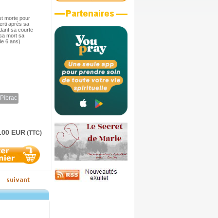
st morte pour
erti après sa
dant sa courte
 sa mort sa
de 6 ans)
 Pibrac
.00 EUR
(TTC)