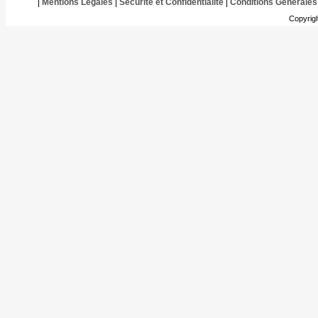
|
Mentions Légales
|
Sécurité et Confidentialité
|
Conditions Générales
Copyrig