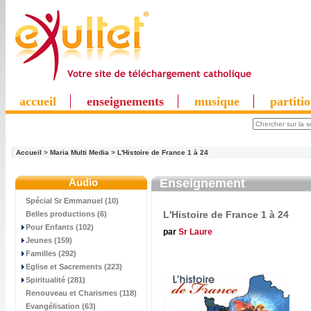
accueil
enseignements
musique
partiti
Accueil
>
Maria Multi Media
>
L'Histoire de France 1 à 24
Audio
Enseignement
Spécial Sr Emmanuel (10)
L'Histoire de France 1 à 24
Belles productions (6)
Pour Enfants (102)
par
Sr Laure
Jeunes (159)
Familles (292)
Eglise et Sacrements (223)
Spiritualité (281)
Renouveau et Charismes (118)
Evangélisation (63)