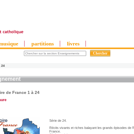
musique
partitions
livres
à 24
gnement
ire de France 1 à 24
aure
Série de 24.
Récits vivants et riches balayant les grands épisodes de l'
France.