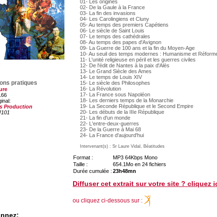
01- Les origines
02- De la Gaule à la France
03- La fin des invasions
04- Les Carolingiens et Cluny
05- Au temps des premiers Capétiens
06- Le siècle de Saint Louis
07- Le temps des cathédrales
08- Au temps des papes d'Avignon
09- La Guerre de 100 ans et la fin du Moyen-Age
10- Au seuil des temps modernes : Humanisme et Réform
11- L'unité religieuse en péril et les guerres civiles
12- De l'édit de Nantes à la paix d'Alès
13- Le Grand Siècle des Ames
14- Le temps de Louis XIV
ions pratiques
15- Le siècle des Philosophes
16- La Révolution
ure
17- La France sous Napoléon
166
18- Les derniers temps de la Monarchie
ginal:
19- La Seconde République et le Second Empire
s Production
20- Les débuts de la IIIe République
J101
21- La fin d'un monde
22- L'entre-deux-guerres
23- De la Guerre à Mai 68
24- La France d'aujourd'hui
Intervenant(s) : Sr Laure Vidal, Béatitudes
Format :
MP3 64Kbps Mono
Taille :
654.1Mo en 24 fichiers
Durée cumulée :
23h48mn
Diffuser cet extrait sur votre site ? cliquez i
ou cliquez ci-dessous sur :
onnez: