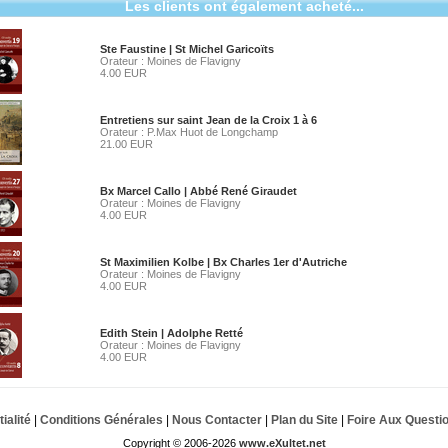
Les clients ont également acheté...
Ste Faustine | St Michel Garicoïts
Orateur : Moines de Flavigny
4.00 EUR
Entretiens sur saint Jean de la Croix 1 à 6
Orateur : P.Max Huot de Longchamp
21.00 EUR
Bx Marcel Callo | Abbé René Giraudet
Orateur : Moines de Flavigny
4.00 EUR
St Maximilien Kolbe | Bx Charles 1er d'Autriche
Orateur : Moines de Flavigny
4.00 EUR
Edith Stein | Adolphe Retté
Orateur : Moines de Flavigny
4.00 EUR
ialité
|
Conditions Générales
|
Nous Contacter
|
Plan du Site
|
Foire Aux Questi
Copyright © 2006-2026
www.eXultet.net