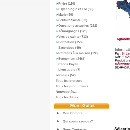
Prière (110)
Psychologie et Foi (59)
Marie (80)
Ecriture Sainte (59)
Questions actuelles (232)
Témoignages (129)
Vies de saints (713)
Agrandir
Formation (158)
Sacerdoce (49)
Informat
Retraites à la maison (199)
Par:
Sr La
Réf: E002
Evénement (2466)
Produit ori
Béatitude
Carlos Payan
BEAPAU0
Livre audio (7)
Radios (52)
Tous les orateurs
Tous les producteurs
Nouveautés...
Tous les Titres
Mon eXultet
Mon Compte
Qui sommes-nous?
Sélecti
Nous Contacter