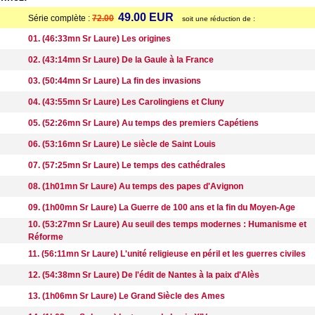
49.00 EUR
Série complète :
72.00
soit une réduction de :
01. (46:33mn Sr Laure) Les origines
02. (43:14mn Sr Laure) De la Gaule à la France
03. (50:44mn Sr Laure) La fin des invasions
04. (43:55mn Sr Laure) Les Carolingiens et Cluny
05. (52:26mn Sr Laure) Au temps des premiers Capétiens
06. (53:16mn Sr Laure) Le siècle de Saint Louis
07. (57:25mn Sr Laure) Le temps des cathédrales
08. (1h01mn Sr Laure) Au temps des papes d'Avignon
09. (1h00mn Sr Laure) La Guerre de 100 ans et la fin du Moyen-Age
10. (53:27mn Sr Laure) Au seuil des temps modernes : Humanisme et
Réforme
11. (56:11mn Sr Laure) L'unité religieuse en péril et les guerres civiles
12. (54:38mn Sr Laure) De l'édit de Nantes à la paix d'Alès
13. (1h06mn Sr Laure) Le Grand Siècle des Ames