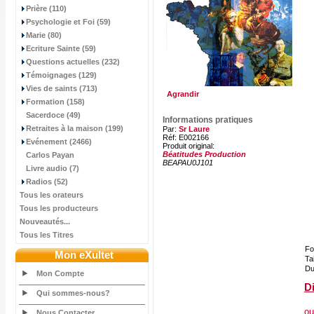
Prière (110)
Psychologie et Foi (59)
Marie (80)
Ecriture Sainte (59)
Questions actuelles (232)
Témoignages (129)
Vies de saints (713)
Agrandir
Formation (158)
Sacerdoce (49)
Informations pratiques
Retraites à la maison (199)
Par:
Sr Laure
Réf: E002166
Evénement (2466)
Produit original:
Béatitudes Production
Carlos Payan
BEAPAU0J101
Livre audio (7)
Radios (52)
Tous les orateurs
Tous les producteurs
Nouveautés...
Tous les Titres
Fo
Mon eXultet
Tai
Du
Mon Compte
Di
Qui sommes-nous?
ou
Nous Contacter