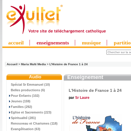
accueil
enseignements
musique
partiti
Accueil
>
Maria Multi Media
>
L'Histoire de France 1 à 24
Audio
Enseignement
Spécial Sr Emmanuel (10)
L'Histoire de France 1 à 24
Belles productions (6)
Pour Enfants (102)
par
Sr Laure
Jeunes (159)
Familles (292)
Eglise et Sacrements (223)
Spiritualité (281)
Renouveau et Charismes (118)
Evangélisation (63)