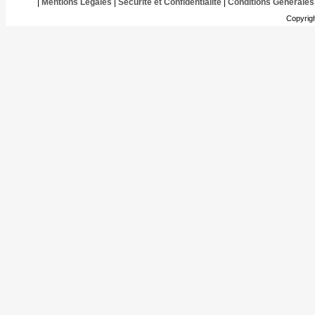
|
Mentions Légales
|
Sécurité et Confidentialité
|
Conditions Générales
Copyrig