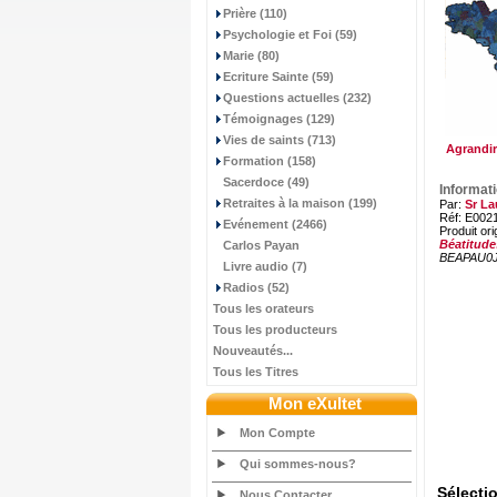
Prière (110)
Psychologie et Foi (59)
Marie (80)
Ecriture Sainte (59)
Questions actuelles (232)
Témoignages (129)
Vies de saints (713)
Agrandir
Formation (158)
Sacerdoce (49)
Informat
Retraites à la maison (199)
Par:
Sr La
Réf: E002
Evénement (2466)
Produit ori
Béatitude
Carlos Payan
BEAPAU0
Livre audio (7)
Radios (52)
Tous les orateurs
Tous les producteurs
Nouveautés...
Tous les Titres
Mon eXultet
Mon Compte
Qui sommes-nous?
Sélecti
Nous Contacter