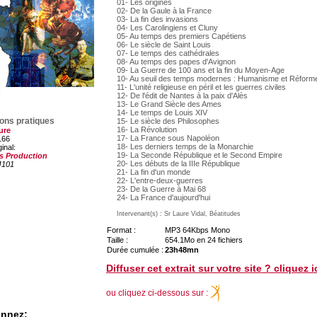
01- Les origines
02- De la Gaule à la France
03- La fin des invasions
04- Les Carolingiens et Cluny
05- Au temps des premiers Capétiens
06- Le siècle de Saint Louis
07- Le temps des cathédrales
08- Au temps des papes d'Avignon
09- La Guerre de 100 ans et la fin du Moyen-Age
10- Au seuil des temps modernes : Humanisme et Réform
11- L'unité religieuse en péril et les guerres civiles
12- De l'édit de Nantes à la paix d'Alès
13- Le Grand Siècle des Ames
14- Le temps de Louis XIV
ions pratiques
15- Le siècle des Philosophes
16- La Révolution
ure
17- La France sous Napoléon
166
18- Les derniers temps de la Monarchie
ginal:
19- La Seconde République et le Second Empire
s Production
20- Les débuts de la IIIe République
J101
21- La fin d'un monde
22- L'entre-deux-guerres
23- De la Guerre à Mai 68
24- La France d'aujourd'hui
Intervenant(s) : Sr Laure Vidal, Béatitudes
Format :
MP3 64Kbps Mono
Taille :
654.1Mo en 24 fichiers
Durée cumulée :
23h48mn
Diffuser cet extrait sur votre site ? cliquez i
ou cliquez ci-dessous sur :
onnez: