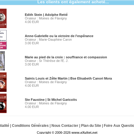
Les clients ont également acheté...
Edith Stein | Adolphe Retté
Orateur : Moines de Flavigny
4.00 EUR
Anne-Gabrielle ou la victoire de l'espérance
Orateur : Marie-Dauphine Caron
3.00 EUR
Marie au pied de la croix : souffrance et compassion
Orateur : Sr Thérèse de l'E. J.
3.00 EUR
Saints Louis et Zélie Martin | Bse Elisabeth Canori Mora
Orateur : Moines de Flavigny
4.00 EUR
Ste Faustine | St Michel Garicoïts
Orateur : Moines de Flavigny
4.00 EUR
ialité
|
Conditions Générales
|
Nous Contacter
|
Plan du Site
|
Foire Aux Questi
Copyright © 2006-2026
www.eXultet.net