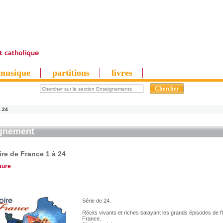
musique
partitions
livres
à 24
gnement
ire de France 1 à 24
aure
Série de 24.
Récits vivants et riches balayant les grands épisodes de l'
France.