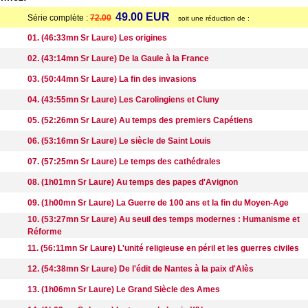
49.00 EUR
Série complète :
72.00
soit une réduction de :
01. (46:33mn Sr Laure) Les origines
02. (43:14mn Sr Laure) De la Gaule à la France
03. (50:44mn Sr Laure) La fin des invasions
04. (43:55mn Sr Laure) Les Carolingiens et Cluny
05. (52:26mn Sr Laure) Au temps des premiers Capétiens
06. (53:16mn Sr Laure) Le siècle de Saint Louis
07. (57:25mn Sr Laure) Le temps des cathédrales
08. (1h01mn Sr Laure) Au temps des papes d'Avignon
09. (1h00mn Sr Laure) La Guerre de 100 ans et la fin du Moyen-Age
10. (53:27mn Sr Laure) Au seuil des temps modernes : Humanisme et
Réforme
11. (56:11mn Sr Laure) L'unité religieuse en péril et les guerres civiles
12. (54:38mn Sr Laure) De l'édit de Nantes à la paix d'Alès
13. (1h06mn Sr Laure) Le Grand Siècle des Ames