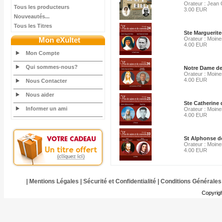
Orateur : Jean 
Tous les producteurs
3.00 EUR
Nouveautés...
Tous les Titres
Ste Marguerite
Mon eXultet
Orateur : Moine
4.00 EUR
Mon Compte
Qui sommes-nous?
Notre Dame de 
Orateur : Moine
4.00 EUR
Nous Contacter
Nous aider
Ste Catherine 
Informer un ami
Orateur : Moine
4.00 EUR
St Alphonse de
Orateur : Moine
4.00 EUR
|
Mentions Légales
|
Sécurité et Confidentialité
|
Conditions Générales
Copyrig