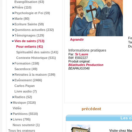
Evangélisation (63)
Prière (110)
Psychologie et Foi (59)
Marie (80)
Ecriture Sainte (59)
Questions actuelles (232)
Témoignages (129)
Fo
Agrandir
Vies de saints
(713)
Tai
Du
Pour enfants
(41)
Informations pratiques
Spiritualité des saints (141)
Par:
Sr Laure
Contexte Historique (531)
Réf: E002227
Produit original:
Formation (158)
Béatitudes Production
BEAPAU0J046
Sacerdoce (49)
Retraites à la maison (199)
Evénement (2466)
Carlos Payan
Livre audio (7)
Radios (52)
Musique (3116)
Vidéo
Partitions (5510)
Les c
Livres (795)
Nous soutenir (1)
Tous les orateurs
Visite chez Ma