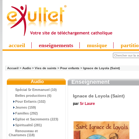
accueil
enseignements
musique
partiti
Accueil
>
Audio
>
Vies de saints
>
Pour enfants
>
Ignace de Loyola (Saint)
Audio
Enseignement
Spécial Sr Emmanuel (10)
Ignace de Loyola (Saint)
Belles productions (6)
Pour Enfants (102)
par
Sr Laure
Jeunes (159)
Familles (292)
Eglise et Sacrements (223)
Spiritualité (281)
Renouveau et
Charismes (118)