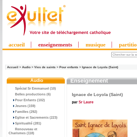
accueil
enseignements
musique
partiti
Accueil
>
Audio
>
Vies de saints
>
Pour enfants
>
Ignace de Loyola (Saint)
Audio
Enseignement
Spécial Sr Emmanuel (10)
Ignace de Loyola (Saint)
Belles productions (6)
Pour Enfants (102)
par
Sr Laure
Jeunes (159)
Familles (292)
Eglise et Sacrements (223)
Spiritualité (281)
Renouveau et
Charismes (118)