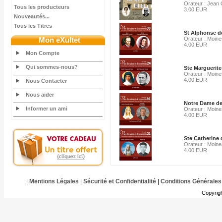
Orateur : Jean 
Tous les producteurs
3.00 EUR
Nouveautés...
Tous les Titres
St Alphonse de
Mon eXultet
Orateur : Moine
4.00 EUR
Mon Compte
Qui sommes-nous?
Ste Marguerite
Orateur : Moine
4.00 EUR
Nous Contacter
Nous aider
Notre Dame de 
Informer un ami
Orateur : Moine
4.00 EUR
Ste Catherine 
Orateur : Moine
4.00 EUR
|
Mentions Légales
|
Sécurité et Confidentialité
|
Conditions Générales
Copyrig