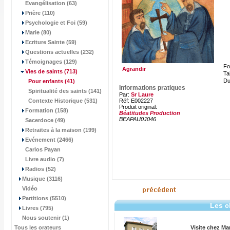
Evangélisation (63)
Prière (110)
Psychologie et Foi (59)
Marie (80)
Ecriture Sainte (59)
Questions actuelles (232)
Témoignages (129)
Fo
Agrandir
Vies de saints
(713)
Tai
Du
Pour enfants
(41)
Informations pratiques
Spiritualité des saints (141)
Par:
Sr Laure
Contexte Historique (531)
Réf: E002227
Produit original:
Formation (158)
Béatitudes Production
BEAPAU0J046
Sacerdoce (49)
Retraites à la maison (199)
Evénement (2466)
Carlos Payan
Livre audio (7)
Radios (52)
Musique (3116)
Vidéo
Partitions (5510)
Les c
Livres (795)
Nous soutenir (1)
Tous les orateurs
Visite chez Ma