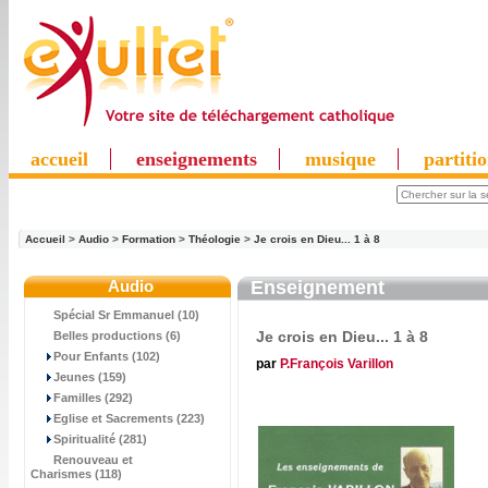
accueil
enseignements
musique
partiti
Accueil
>
Audio
>
Formation
>
Théologie
>
Je crois en Dieu... 1 à 8
Audio
Enseignement
Spécial Sr Emmanuel (10)
Je crois en Dieu... 1 à 8
Belles productions (6)
Pour Enfants (102)
par
P.François Varillon
Jeunes (159)
Familles (292)
Eglise et Sacrements (223)
Spiritualité (281)
Renouveau et
Charismes (118)