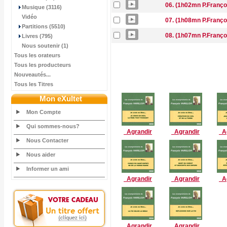
06. (1h02mn P.Françoi
Musique (3116)
Vidéo
07. (1h08mn P.François
Partitions (5510)
08. (1h07mn P.Françoi
Livres (795)
Nous soutenir (1)
Tous les orateurs
Tous les producteurs
Nouveautés...
Tous les Titres
Mon eXultet
Mon Compte
Qui sommes-nous?
Agrandir
Agrandir
Ag
Nous Contacter
Nous aider
Informer un ami
Agrandir
Agrandir
Ag
Agrandir
Agrandir