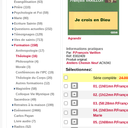
Evangélisation (63)
Prière (110)
Psychologie et Foi (59)
Marie (80)
Ecriture Sainte (59)
Questions actuelles (232)
Témoignages (129)
Agrandir
Vies de saints (713)
Formation
(158)
Informations pratiques
Anthropologie (17)
Par:
P.François Varillon
Théologie
(16)
Réf: E002409
Produit original:
Philosophie (4)
Ateliers Chemin Neuf
ACN341
Morale (3)
Sélectionnez:
Conférences de l'IPC (19)
Théologie du Corps (20)
Série complète :
24.00
Autres formations (12)
01. (1h01mn P.François
Magistère (58)
Colloque Vie Mystique (9)
02. (1h12mn P.François
Sacerdoce (49)
03. (58:28mn P.Franço
Retraites à la maison (199)
04. (1h03mn P.Françoi
Evénement (2466)
Marie
Carlos Payan
Livre audio (7)
05. (1h08mn P.Françoi
Radios (52)