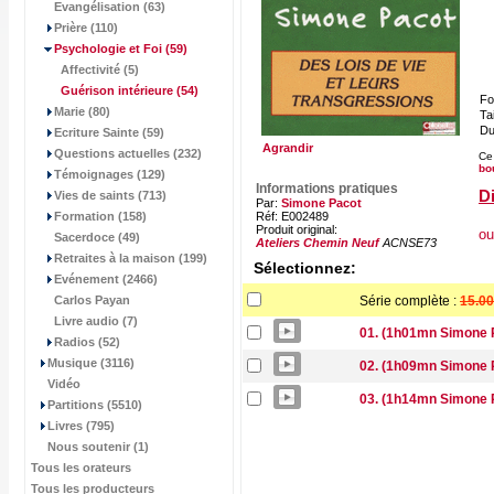
Evangélisation (63)
Prière (110)
Psychologie et Foi
(59)
Affectivité (5)
Guérison intérieure
(54)
Fo
Marie (80)
Tai
Du
Ecriture Sainte (59)
Agrandir
Questions actuelles (232)
Ce
bo
Témoignages (129)
Informations pratiques
Di
Vies de saints (713)
Par:
Simone Pacot
Formation (158)
Réf: E002489
Produit original:
ou
Sacerdoce (49)
Ateliers Chemin Neuf
ACNSE73
Retraites à la maison (199)
Sélectionnez:
Evénement (2466)
Carlos Payan
Série complète :
15.00
Livre audio (7)
01. (1h01mn Simone P
Radios (52)
Musique (3116)
02. (1h09mn Simone P
Vidéo
03. (1h14mn Simone P
Partitions (5510)
Livres (795)
Nous soutenir (1)
Tous les orateurs
Tous les producteurs