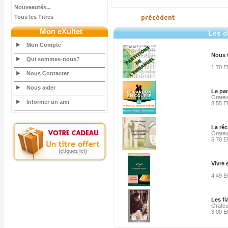
Nouveautés...
Tous les Titres
Mon eXultet
Les c
Mon Compte
Nous t
Qui sommes-nous?
1.70 
Nous Contacter
Nous aider
Le par
Orateu
Informer un ami
8.55 
La réc
Orateu
5.70 
Vivre
4.49 
Les fi
Orateu
3.00 