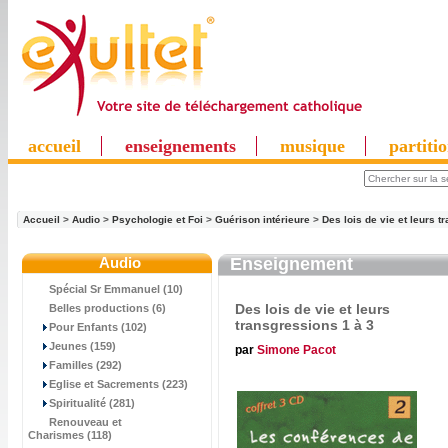
accueil
enseignements
musique
partiti
Accueil
>
Audio
>
Psychologie et Foi
>
Guérison intérieure
>
Des lois de vie et leurs t
Audio
Enseignement
Spécial Sr Emmanuel (10)
Des lois de vie et leurs
Belles productions (6)
transgressions 1 à 3
Pour Enfants (102)
Jeunes (159)
par
Simone Pacot
Familles (292)
Eglise et Sacrements (223)
Spiritualité (281)
Renouveau et
Charismes (118)