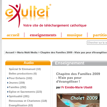
accueil
enseignements
musique
partiti
Accueil
>
Maria Multi Media
>
Chapitre des Familles 2009 - N'aie pas peur d'évangéliser
Audio
Enseignement
Spécial Sr Emmanuel (10)
Chapitre des Familles 2009
Belles productions (6)
- N'aie pas peur
Pour Enfants (102)
d'évangéliser !
Jeunes (159)
par
Fr Emidio-Marie Ubaldi
Familles (292)
Eglise et Sacrements (223)
Spiritualité (281)
Renouveau et Charismes (118)
Evangélisation (63)