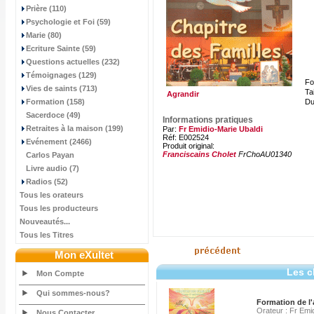
Prière (110)
Psychologie et Foi (59)
Marie (80)
Ecriture Sainte (59)
Questions actuelles (232)
Témoignages (129)
Fo
Vies de saints (713)
Tai
Agrandir
Formation (158)
Du
Sacerdoce (49)
Informations pratiques
Retraites à la maison (199)
Par:
Fr Emidio-Marie Ubaldi
Réf: E002524
Evénement (2466)
Produit original:
Franciscains Cholet
FrChoAU01340
Carlos Payan
Livre audio (7)
Radios (52)
Tous les orateurs
Tous les producteurs
Nouveautés...
Tous les Titres
Mon eXultet
Les c
Mon Compte
Qui sommes-nous?
Formation de l
Orateur : Fr Emi
Nous Contacter