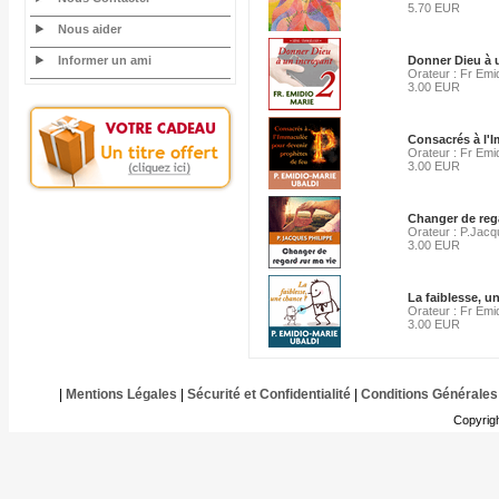
5.70 EUR
Nous aider
Informer un ami
Donner Dieu à 
Orateur : Fr Emi
3.00 EUR
Consacrés à l'
Orateur : Fr Emi
3.00 EUR
Changer de reg
Orateur : P.Jacq
3.00 EUR
La faiblesse, u
Orateur : Fr Emi
3.00 EUR
|
Mentions Légales
|
Sécurité et Confidentialité
|
Conditions Générales
Copyrig