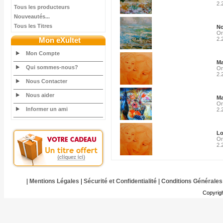
2.
Tous les producteurs
Nouveautés...
Tous les Titres
No
Or
Mon eXultet
2.
Mon Compte
Ma
Qui sommes-nous?
Or
2.
Nous Contacter
Nous aider
Ma
Or
Informer un ami
2.
Lo
Or
2.
|
Mentions Légales
|
Sécurité et Confidentialité
|
Conditions Générales
Copyrig