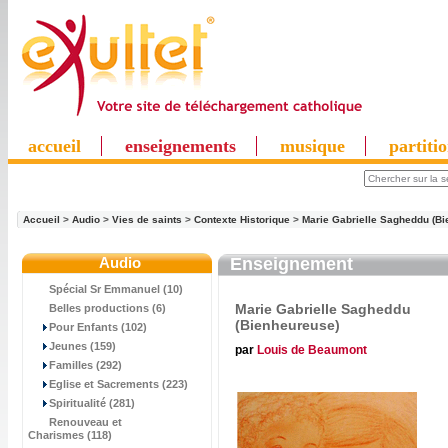
accueil
enseignements
musique
partiti
Accueil
>
Audio
>
Vies de saints
>
Contexte Historique
>
Marie Gabrielle Sagheddu (B
Audio
Enseignement
Spécial Sr Emmanuel (10)
Marie Gabrielle Sagheddu
Belles productions (6)
(Bienheureuse)
Pour Enfants (102)
Jeunes (159)
par
Louis de Beaumont
Familles (292)
Eglise et Sacrements (223)
Spiritualité (281)
Renouveau et
Charismes (118)