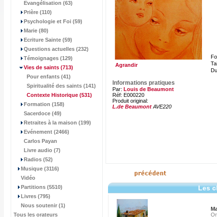
Evangélisation (63)
Prière (110)
Psychologie et Foi (59)
Marie (80)
Ecriture Sainte (59)
Questions actuelles (232)
Fo
Témoignages (129)
Tai
Agrandir
Vies de saints
(713)
Du
Pour enfants (41)
Informations pratiques
Spiritualité des saints (141)
Par:
Louis de Beaumont
Contexte Historique
(531)
Réf: E000220
Produit original:
Formation (158)
L.de Beaumont
AVE220
Sacerdoce (49)
Retraites à la maison (199)
Evénement (2466)
Carlos Payan
Livre audio (7)
Radios (52)
Musique (3116)
Vidéo
Partitions (5510)
Les c
Livres (795)
Nous soutenir (1)
Ma
Tous les orateurs
Or